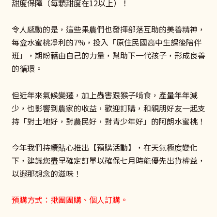
甜度保障（每顆甜度在12以上）！
令人感動的是，這些果農們也發揮部落互助的美善精神，
每盒水蜜桃凈利的7%，投入「原住民國高中生課後陪伴
班」，期盼藉由自己的力量，幫助下一代孩子，形成良善
的循環。
但近年來氣候變遷，加上蟲害跟猴子啃食，產量年年減
少，也影響到農家的收益，歡迎訂購，和親朋好友一起支
持「對土地好，對農民好，對青少年好」的阿朗水蜜桃！
今年我們持續貼心推出【預購活動】，在天氣極度變化
下，建議您盡早確定訂單以確保七月時能優先出貨權益，
以遐那想念的滋味！
預購方式：揪團團購、個人訂購。