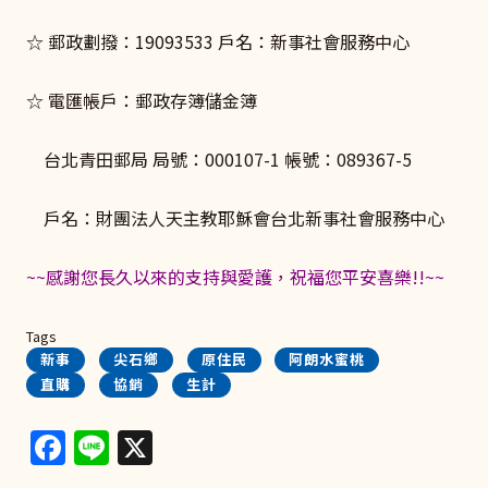
☆ 郵政劃撥：19093533 戶名：新事社會服務中心
☆ 電匯帳戶：郵政存簿儲金簿
台北青田郵局 局號：000107-1 帳號：089367-5
戶名：財團法人天主教耶穌會台北新事社會服務中心
~~感謝您長久以來的支持與愛護，祝福您平安喜樂!!~~
Tags
新事
尖石鄉
原住民
阿朗水蜜桃
直購
協銷
生計
Facebook
Line
X