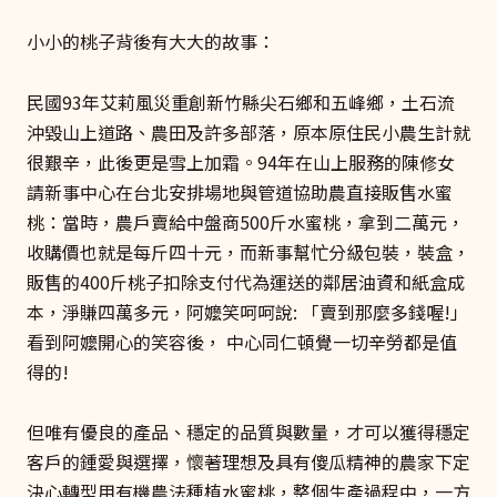
小小的桃子背後有大大的故事：
民國93年艾莉風災重創新竹縣尖石鄉和五峰鄉，土石流
沖毀山上道路、農田及許多部落，原本原住民小農生計就
很艱辛，此後更是雪上加霜。94年在山上服務的陳修女
請新事中心在台北安排場地與管道協助農直接販售水蜜
桃：當時，農戶賣給中盤商500斤水蜜桃，拿到二萬元，
收購價也就是每斤四十元，而新事幫忙分級包裝，裝盒，
販售的400斤桃子扣除支付代為運送的鄰居油資和紙盒成
本，淨賺四萬多元，阿嬤笑呵呵說: 「賣到那麼多錢喔!」
看到阿嬤開心的笑容後， 中心同仁頓覺一切辛勞都是值
得的!
但唯有優良的產品、穩定的品質與數量，才可以獲得穩定
客戶的鍾愛與選擇，懷著理想及具有傻瓜精神的農家下定
決心轉型用有機農法種植水蜜桃，整個生產過程中，一方