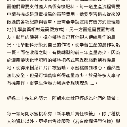
面他們需要支付龐大高價有機肥料、每一道生產流程需要
申請有機或是無毒檢驗的高額費用，還要學習過去從來沒
做過的各項紀錄與表單，更需要辛勤運用有機方式管理農
地(化學農藥相對是簡便方式)，另一方面還需要面對親
友、鄰居的譏笑，擔心鄰地自己其他親人傳統農作的農
藥、化學肥料汙染到自己的作物，使辛苦生產的農作功虧
一簣。而在收穫之時，有機轉型的前三年產量奇少，因為
施灑農藥與化學肥料的鄰地把各式害蟲都驅趕到有機農
地，使得果樹葉片片片被蟲啃，水蜜桃爛到核心，雖然是
無比安全，但是可憐農家所得產量奇少。於是許多人棄守
有機農作，畢竟生活壓力勝過夢想與理念.....。
經過二十多年的努力，阿朗水蜜桃已經成為他們的驕傲：
每一顆阿朗水蜜桃都有「新事農戶責任標籤」，除了種桃
人的資料以外，更提供售後服務（若有腐爛保證包換）與