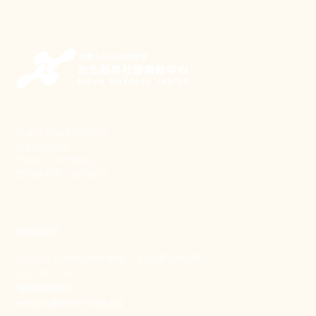
新事致力關懷職場弱勢，
推動共好社會，
守護生活與勞動權益，
實踐修和與正義的使命。
聯絡我們
106 台北市大安區和平東路一段183巷24號1樓
(02) 2397-1933
電郵聯絡我們
enquiry@new-thing.org