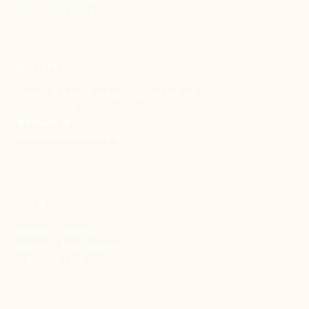
實踐修和與正義的使命。
聯絡我們
106 台北市大安區和平東路一段183巷24號1樓
(02) 2397-1933
電郵聯絡我們
enquiry@new-thing.org
捐款資訊
劃撥帳號：19093533
劃撥戶名：新事社會服務中心
發票捐贈碼：102