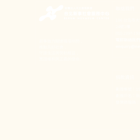
聯絡我們
106 台北市
24號1樓
(02) 2397-1
電郵聯絡我
新事致力關懷職場弱勢，
enquiry@ne
推動共好社會，
守護生活與勞動權益，
實踐修和與正義的使命。
捐款資訊
劃撥帳號：190
劃撥戶名：
發票捐贈碼：1