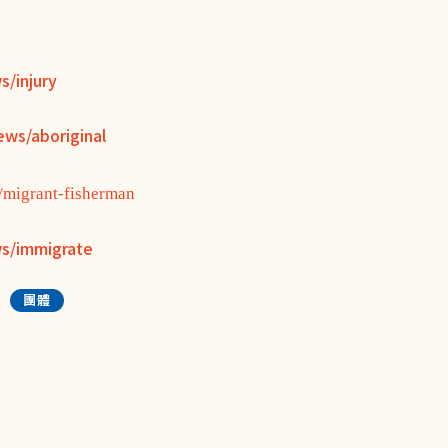
s/injury
ews/aboriginal
/migrant-fisherman
ws/immigrate
團體