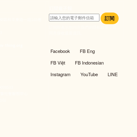
訂閱電子報
訂閱
大安區和平東路一段183巷
訂閱即表示您同意我們的隱私政策，且
933
同意接收最新資訊。
們
w-thing.org
社群選單
Facebook
FB Eng
FB Việt
FB Indonesian
Instagram
YouTube
LINE
93533
新事社會服務中心
02