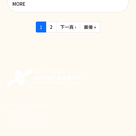
MORE
Pagination
下一頁
Last page
1
2
下一頁 ›
最後 »
新事致力關懷職場弱勢，
推動共好社會，
守護生活與勞動權益，
實踐修和與正義的使命。