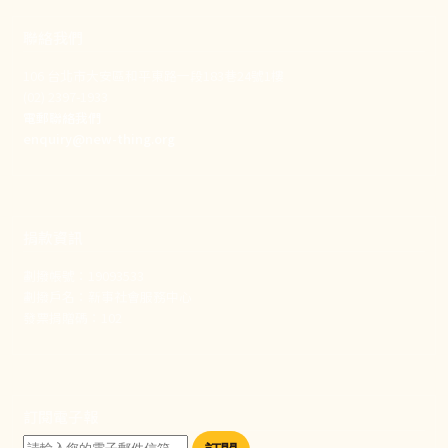
聯絡我們
106 台北市大安區和平東路一段183巷24號1樓
(02) 2397-1933
電郵聯絡我們
enquiry@new-thing.org
捐款資訊
劃撥帳號：19093533
劃撥戶名：新事社會服務中心
發票捐贈碼：102
訂閱電子報