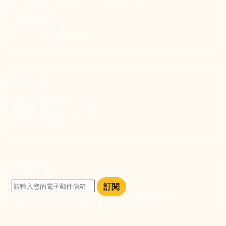
(02) 2397-1933
電郵聯絡我們
enquiry@new-thing.org
捐款資訊
劃撥帳號：19093533
劃撥戶名：新事社會服務中心
發票捐贈碼：102
訂閱電子報
訂閱
訂閱即表示您同意我們的隱私政策，且同意接收最新資訊。