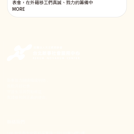
表會，在外籍移工們真誠、戮力的籌備中
MORE
新事致力關懷職場弱勢，
推動共好社會，
守護生活與勞動權益，
實踐修和與正義的使命。
聯絡我們
106 台北市大安區和平東路一段183巷24號1樓