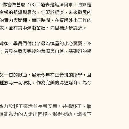
，你會做甚麼？(3)「過去是無法回來、將來是
家鄉的想望與思念，但礙於經濟、未來發展的
的實力與歷練，而同時間，在這段外出工作的
家，並在其中漸漸茁壯、向目標逐步靠近。
背後，學員們付出了最為慎重的小心翼翼，不
；只見在發表完後的羞澀與自信，基礎班的學
又一首的歌曲，展示今年在正音班的所學，且
種族等一切限制，作為完美的溝通媒介，為今
致力於移工樂活並長者安養，共構移工、雇
無能為力的人走出困境、獲得援助，請按下