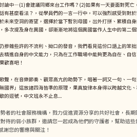
論中—(1)會建議同鄉來台工作嗎？(2)如果有一天要面對死亡
話有甚麼看法？，從學員們的一言一行中，可以強烈感受到對於
於未來空洞的寄望，選擇於當下暫別母國，出外打拼、累積自身
，多次提及身在異國，卻漸漸地將這個異國當作人生中的第二個
仍摻雜些許的不流利、拗口的發音，我們看見這份口語上的笨拙
去精進自身的中文能力，只為在工作職場中能夠更為自在、自信
果歡喜吧！
歌聲，在音樂節奏、觀眾高亢的助勢下，唱著一詞又一句、一句
無國界」這放諸四海皆準的原理，果真旋律本身得以跨越文化、
的逗號，中文班永不止息...
弱勢者的社會服務機構，戮力促進資源分享的共好社會，長期
正對待的弱小族群，邀請您一起成為他們的守護者，幫助這些
22 ，感謝您的響應與關注！