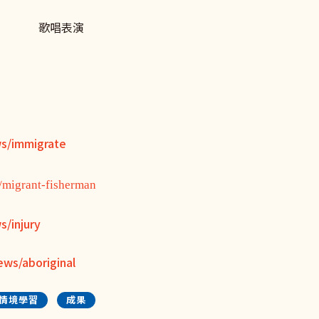
唱表演
ws/immigrate
/migrant-fisherman
s/injury
ews/aboriginal
情境學習
成果