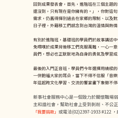
回到成果發表會，首先，進階班在三個主題的討
還沒到，只有現在是你擁有的。」，你對這句
需求，仍舊得揮別過去在家鄉的限制、以及對
日子裡，外籍移工們感念到台灣的溫情與熱情
有別於進階班，基礎班的學員們於故事講述中
免喟嘆於成果背後移工們克服萬難，一心一意
員們，想必也正默默地為自身的勇氣及學習成
最後的入門正音班，學員們今年選擇用繞樑的
一併飽福大家的耳朵，當下不得不信服「音樂
年這起跨文化學習、交流的饗宴畫下象徵不停歇
新事社會服務中心是一個致力於關懷職場
主和諧社會，幫助社會上受到剝削、不公
或電洽(02)2397-1933 #1
「我要捐款」