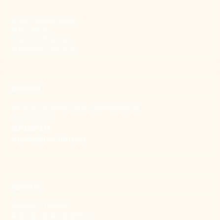
新事致力關懷職場弱勢，
推動共好社會，
守護生活與勞動權益，
實踐修和與正義的使命。
聯絡我們
106 台北市大安區和平東路一段183巷24號1樓
(02) 2397-1933
電郵聯絡我們
enquiry@new-thing.org
捐款資訊
劃撥帳號：19093533
劃撥戶名：新事社會服務中心