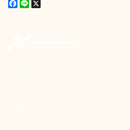
Facebook
Line
X
新事致力關懷職場弱勢，
推動共好社會，
守護生活與勞動權益，
實踐修和與正義的使命。
聯絡我們
106 台北市大安區和平東路一段183巷24號1樓
(02) 2397-1933