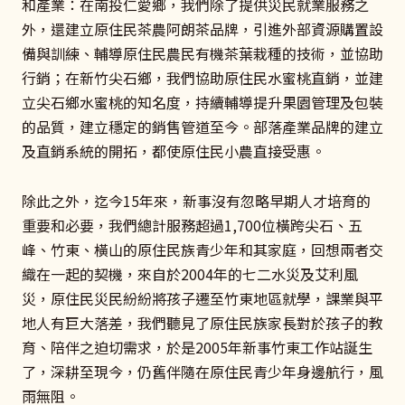
和產業：在南投仁愛鄉，我們除了提供災民就業服務之
外，還建立原住民茶農阿朗茶品牌，引進外部資源購置設
備與訓練、輔導原住民農民有機茶葉栽種的技術，並協助
行銷；在新竹尖石鄉，我們協助原住民水蜜桃直銷，並建
立尖石鄉水蜜桃的知名度，持續輔導提升果園管理及包裝
的品質，建立穩定的銷售管道至今。部落產業品牌的建立
及直銷系統的開拓，都使原住民小農直接受惠。
除此之外，迄今15年來，新事沒有忽略早期人才培育的
重要和必要，我們總計服務超過1,700位橫跨尖石、五
峰、竹東、橫山的原住民族青少年和其家庭，回想兩者交
織在一起的契機，來自於2004年的七二水災及艾利風
災，原住民災民紛紛將孩子遷至竹東地區就學，課業與平
地人有巨大落差，我們聽見了原住民族家長對於孩子的教
育、陪伴之迫切需求，於是2005年新事竹東工作站誕生
了，深耕至現今，仍舊伴隨在原住民青少年身邊航行，風
雨無阻。