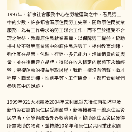
1997年，新事社會服務中心在勞權運動之中，看見勞工
中的少數，許多都會區原住民勞工失業，開啟原住民就業
服務，為有工作需求的勞工媒合工作，而不至於遭受不合
理之對待，教導原住民就業準備，以保障勞工權益。協助
掙扎於不對等產業鏈中的原住民族勞工，提供教育訓練，
強化其在品管、包裝、行銷…多元能力，增加銷貨的質與
量，並在後期建立品牌，得以在收入穩定的狀態下永續經
營；勞權運動的權益爭取過程，我們一樣沒有消聲，徵才
程序、職業訓練、性別平等、工作機會…，都可看到我們
參與其中的足跡。
1999年921大地震及2004年艾利風災先後使南投埔里及
新竹尖石鄉的原住民受創嚴重，新事接獲第一線原住民災
民求助，倡導與統合外界救濟物資，協助原住民災民獲得
所需救助的物資，並持續10多年和原住民共同重建家園