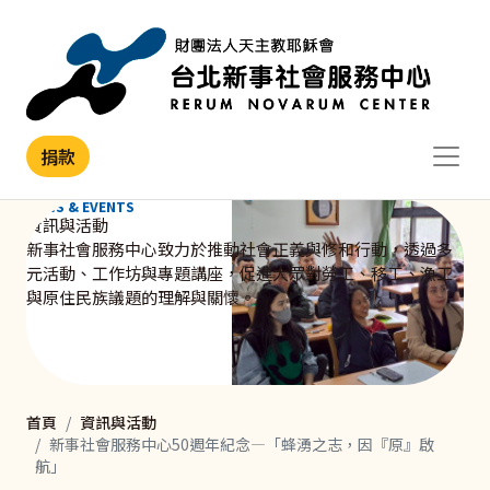
移至主內容
捐款
NEWS & EVENTS
資訊與活動
新事社會服務中心致力於推動社會正義與修和行動，透過多
元活動、工作坊與專題講座，促進大眾對勞工、移工、漁工
與原住民族議題的理解與關懷。
首頁
資訊與活動
新事社會服務中心50週年紀念—「蜂湧之志，因『原』啟
航」