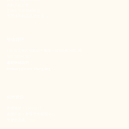
推動共好社會，
守護生活與勞動權益，
實踐修和與正義的使命。
聯絡我們
106 台北市大安區和平東路一段183巷24號1樓
(02) 2397-1933
電郵聯絡我們
enquiry@new-thing.org
捐款資訊
劃撥帳號：19093533
劃撥戶名：新事社會服務中心
發票捐贈碼：102