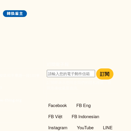
轉換雇主
訂閱電子報
訂閱
大安區和平東路一段183巷
訂閱即表示您同意我們的隱私政策，且
933
同意接收最新資訊。
們
w-thing.org
社群選單
Facebook
FB Eng
FB Việt
FB Indonesian
Instagram
YouTube
LINE