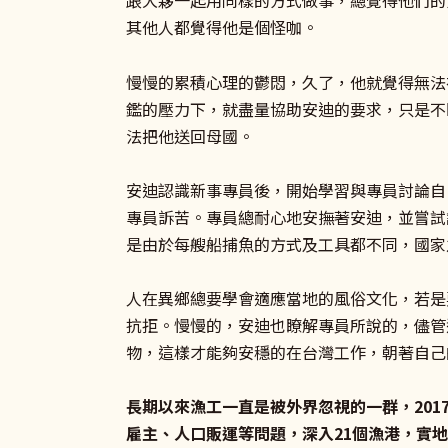
跟大夥一起用同樣的方式做事，總覺得他們的
其他人都覺得他是個怪咖。
慢慢的累積心理的鬱悶，久了，他就覺得無法
鑑的壓力下，就盡量協助安迪的要求，只是不
法把他送回母國。
安迪認識新事專員後，開始學習與專員討論自
專員訴苦。專員總耐心地安撫著安迪，並嘗試
是由於每艘船捕魚的方式及工具都不同，國家
人在異鄉總要學會適應當地的風俗文化，若是
抗拒。慢慢的，安迪也瞭解專員所說的，儘管
物，這樣才能夠安穩的在台灣工作，朝著自己
長期以來漁工一直是被外界忽視的一群，20
雇主、人口販運等問題，深入21個漁港，實