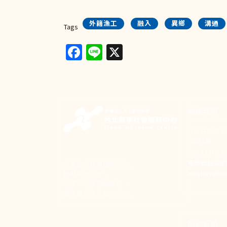
外籍漁工
融入
異鄉
溝通
Tags
Facebook
Line
X
聯絡我們
106 台北市
24號1樓
(02) 2397-1
電郵聯絡我
新事致力關懷職場弱勢，
enquiry@ne
推動共好社會，
守護生活與勞動權益，
實踐修和與正義的使命。
捐款資訊