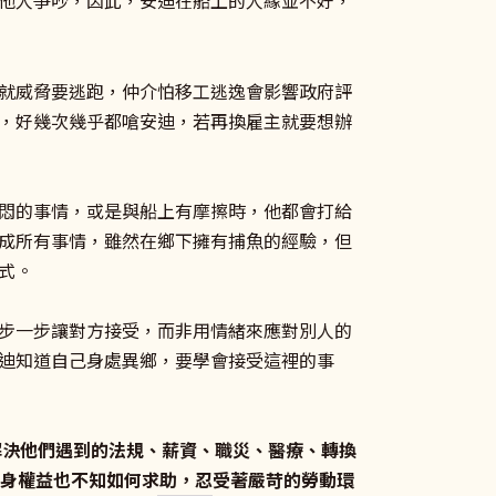
他人爭吵，因此，安迪在船上的人緣並不好，
就威脅要逃跑，仲介怕移工逃逸會影響政府評
，好幾次幾乎都嗆安迪，若再換雇主就要想辦
悶的事情，或是與船上有摩擦時，他都會打給
成所有事情，雖然在鄉下擁有捕魚的經驗，但
式。
步一步讓對方接受，而非用情緒來應對別人的
迪知道自己身處異鄉，要學會接受這裡的事
解決他們遇到的法規、薪資、職災、醫療、轉換
自身權益也不知如何求助，忍受著嚴苛的勞動環