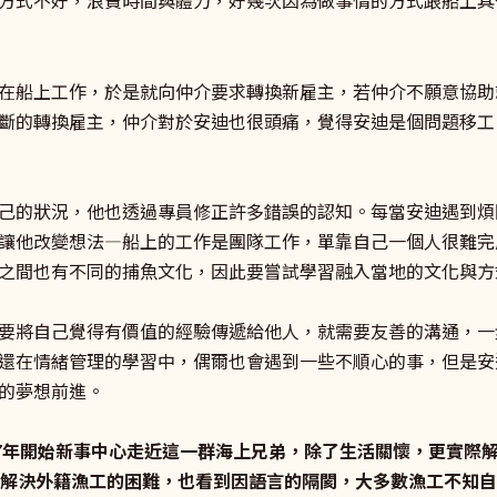
方式不好，浪費時間與體力，好幾次因為做事情的方式跟船上其
在船上工作，於是就向仲介要求轉換新雇主，若仲介不願意協助
斷的轉換雇主，仲介對於安迪也很頭痛，覺得安迪是個問題移工
己的狀況，他也透過專員修正許多錯誤的認知。每當安迪遇到煩
讓他改變想法—船上的工作是團隊工作，單靠自己一個人很難完
之間也有不同的捕魚文化，因此要嘗試學習融入當地的文化與方
要將自己覺得有價值的經驗傳遞給他人，就需要友善的溝通，一
還在情緒管理的學習中，偶爾也會遇到一些不順心的事，但是安
的夢想前進。
17年開始新事中心走近這一群海上兄弟，除了生活關懷，更實際
地解決外籍漁工的困難，也看到因語言的隔閡，大多數漁工不知