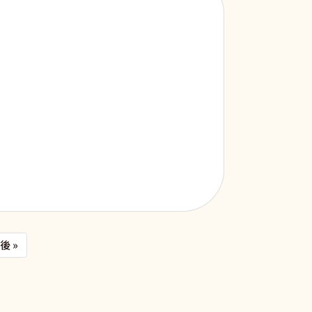
頁
Last page
後 »