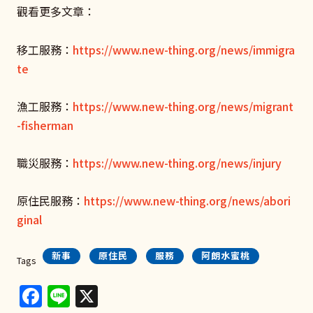
觀看更多文章：
移工服務：
https://www.new-thing.org/news/immigra
te
漁工服務：
https://www.new-thing.org/news/migrant
-fisherman
職災服務：
https://www.new-thing.org/news/injury
原住民服務：
https://www.new-thing.org/news/abori
ginal
新事
原住民
服務
阿朗水蜜桃
Tags
Facebook
Line
X