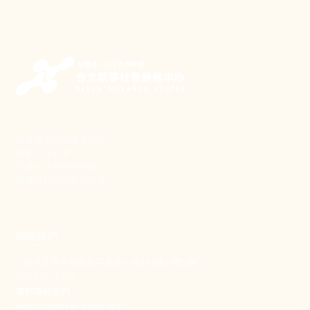
新事致力關懷職場弱勢，
推動共好社會，
守護生活與勞動權益，
實踐修和與正義的使命。
聯絡我們
106 台北市大安區和平東路一段183巷24號1樓
(02) 2397-1933
電郵聯絡我們
enquiry@new-thing.org