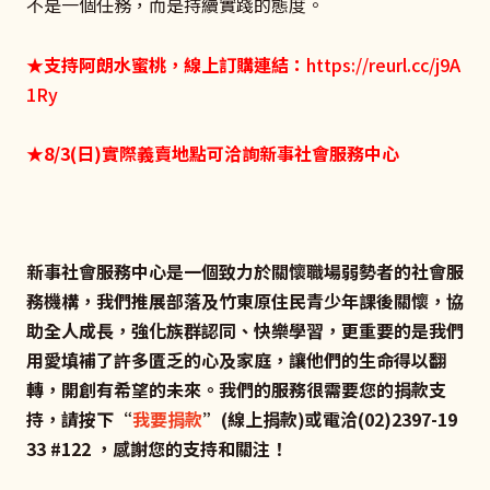
不是一個任務，而是持續實踐的態度。
★
支持阿朗水蜜桃，線上訂購連結：
https://reurl.cc/j9A
1Ry
★
8/3(日)實際義賣地點可洽詢新事社會服務中心
新事社會服務中心是一個致力於關懷職場弱勢者的社會服
務機構，我們推展部落及竹東原住民青少年課後關懷，協
助全人成長，強化族群認同、快樂學習，更重要的是我們
用愛填補了許多匱乏的心及家庭，讓他們的生命得以翻
轉，開創有希望的未來。我們的服務很需要您的捐款支
持，請按下“
我要捐款
”(
線上捐款)
或電洽(02)2397-19
33 #122
，感謝您的支持和關注！