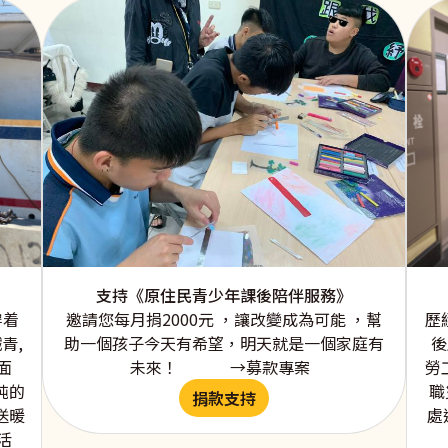
支持《原住民青少年課後陪伴服務》
邀請您每月捐2000元 ，讓改變成為可能 ，幫
穿着
歷
助一個孩子今天有希望，明天就是一個家庭有
青,
後
未來！ →募款專案
面
勞
純的
職
捐款支持
送暖
處
活