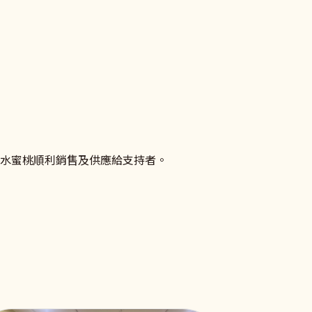
係促進、相關法律及資源的資訊吧！
朗水蜜桃順利銷售及供應給支持者。