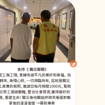
支持 《原住
本中心從10
支持《 職災服務》
計畫，讓青少
經工傷工殘, 曾擁有過平凡的美好和幸福, 劫
突、互助合作
歸來, 身殘心碎, 一切瀕臨烏有, 這就是職災
他們的各種能
工真實的寫照, 邀請您每月捐贈1000元, 幫助
透過圓夢計畫
災勞工渡過艱難, 整合社會資源,獲得最好的
如：泰雅語、
遇, 重建生命! 職災後他職始終微笑著面對斷
學習態度和方
掌後的漫漫復健 →募款專案