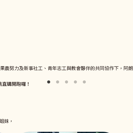
勢》
新事社會服務中心，了解更多關於良好雇主和移工溝通、勞雇關
迎向未來，翻轉命運。
在果農努力及新事社工、青年志工與教會夥伴的共同協作下，阿
桃直購開跑囉！
姐妹，