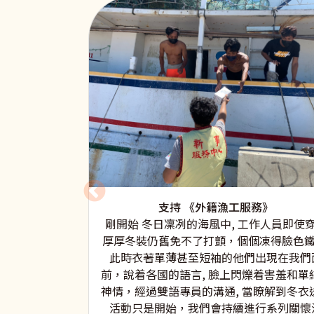
支持 《外籍漁工服務》
剛開始 冬日凜冽的海風中, 工作人員即使
厚厚冬裝仍舊免不了打顫，個個凍得臉色鐵
此時衣著單薄甚至短袖的他們出現在我們
前，說着各國的語言, 臉上閃爍着害羞和單
神情，經過雙語專員的溝通, 當瞭解到冬衣
活動只是開始，我們會持續進行系列關懷