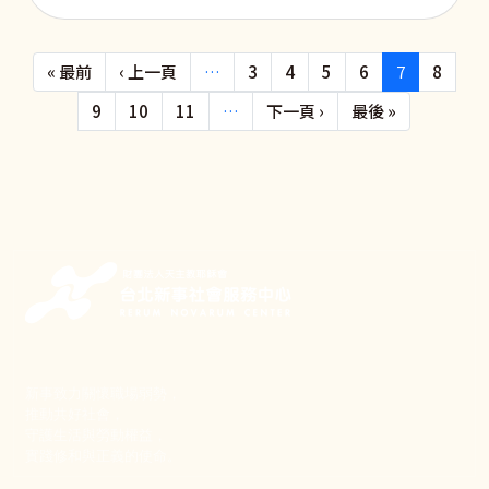
Pagination
First page
Previous page
« 最前
‹ 上一頁
…
3
4
5
6
7
8
下一頁
Last page
9
10
11
…
下一頁 ›
最後 »
新事致力關懷職場弱勢，
推動共好社會，
守護生活與勞動權益，
實踐修和與正義的使命。