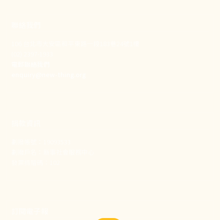
聯絡我們
106 台北市大安區和平東路一段183巷24號1樓
(02) 2397-1933
電郵聯絡我們
enquiry@new-thing.org
捐款資訊
劃撥帳號：19093533
劃撥戶名：新事社會服務中心
發票捐贈碼：102
訂閱電子報