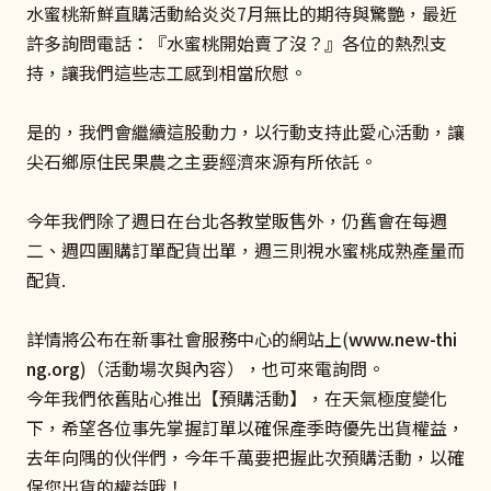
水蜜桃新鮮直購活動給炎炎7月無比的期待與驚艷，最近
許多詢問電話：『水蜜桃開始賣了沒？』各位的熱烈支
持，讓我們這些志工感到相當欣慰。
是的，我們會繼續這股動力，以行動支持此愛心活動，讓
尖石鄉原住民果農之主要經濟來源有所依託。
今年我們除了週日在台北各教堂販售外，仍舊會在每週
二、週四團購訂單配貨出單，週三則視水蜜桃成熟產量而
配貨.
詳情將公布在新事社會服務中心的網站上(
www.new-thi
ng.org
)（活動場次與內容），也可來電詢問。
今年我們依舊貼心推出【預購活動】，在天氣極度變化
下，希望各位事先掌握訂單以確保產季時優先出貨權益，
去年向隅的伙伴們，今年千萬要把握此次預購活動，以確
保您出貨的權益哦！