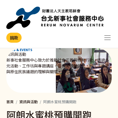
移至主內容
捐款
NEWS & EVENTS
資訊與活動
新事社會服務中心致力於推動社會正義與修和行動，透過多
元活動、工作坊與專題講座，促進大眾對勞工、移工、漁工
與原住民族議題的理解與關懷。
首頁
資訊與活動
阿朗水蜜桃預購開跑
阿朗水蜜桃預購開跑