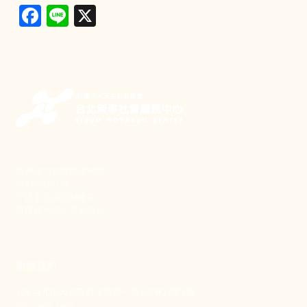
Facebook
Line
X
新事致力關懷職場弱勢，
推動共好社會，
守護生活與勞動權益，
實踐修和與正義的使命。
聯絡我們
106 台北市大安區和平東路一段183巷24號1樓
(02) 2397-1933