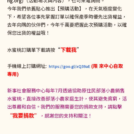
ng.org
)（活動場次與內容），也可來電詢問。
今年我們依舊貼心推出【預購活動】，在天氣極度變化
下，希望各位事先掌握訂單以確保產季時優先出貨權益，
去年向隅的伙伴們，今年千萬要把握此次預購活動，以確
保您出貨的權益哦！
“
下載我
”
水蜜桃訂購單下載請按
手機線上訂購網址:
(限 來中心自取
https://goo.gl/xQ39aE
專用)
新事社會服務中心每年7月透過協助原住民部落小農銷售
水蜜桃，直接改善部落小農家庭生計，使其避免貧窮，活
出尊嚴和自信。我們的服務需要您的捐款支持，請點擊
“我要捐款”
，
感謝您的支持和關注！