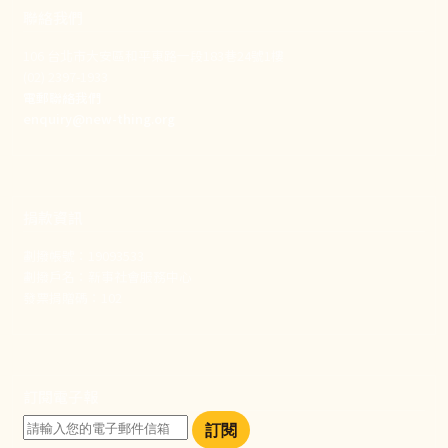
聯絡我們
106 台北市大安區和平東路一段183巷24號1樓
(02) 2397-1933
電郵聯絡我們
enquiry@new-thing.org
捐款資訊
劃撥帳號：19093533
劃撥戶名：新事社會服務中心
發票捐贈碼：102
訂閱電子報
訂閱