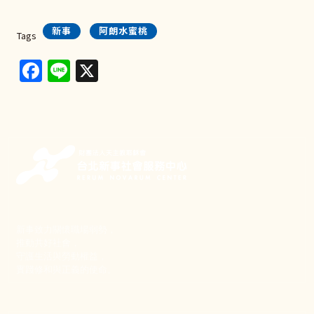
新事
阿朗水蜜桃
Tags
Facebook
Line
X
新事致力關懷職場弱勢，
推動共好社會，
守護生活與勞動權益，
實踐修和與正義的使命。