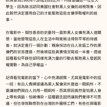
學生，因為無法認同美國社會對黑人女傭的歧視現象，因
此毅然決定運用自己的才能幫助這些女傭爭取權利的故
事。
在電影中，個性善良的史基特一直對黑人女傭充滿人道關
懷，當她發現這些人在生活中時常無法得到平等的待遇
後，就決定進行一個計劃：親身採訪在白人家庭工作的黑
傭們的甘苦遭遇，然後將這些真實情況寫成一本書，透過
這種看似平靜但卻同樣充滿力量的行動去幫助黑人發起民
權運動，為自己爭權益。
記得看完電影的當下，心中充滿感慨。尤其是電影中的這
一段：有白人貴婦提議為黑人幫傭另外建造一間廁所，不
要讓她們與白人共用一間廁所，而其原因竟然是怕黑人身
上帶有病菌，怕被傳染。這種觀念固然讓我們覺得不可思
議，但也使我聯想到在台灣的外籍移工們，有些也與電影