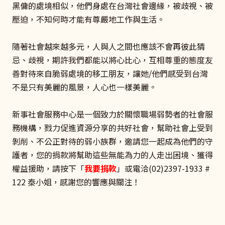
黑傭的處境相似，他們身處在台灣社會邊緣，被歧視、被
壓迫，不知何時才能有尊嚴地工作與生活。
隨著社會越來越多元，人與人之間也應該不會再彼此猜
忌、歧視，期許我們都能以將心比心，互相尊重的態度友
善對待來自脆弱處境的移工朋友，讓她/他們感受到台灣
不是只有美麗的風景，人心也一樣美麗。
新事社會服務中心是一個致力於關懷職場弱勢者的社會服
務機構，戮力促進資源分享的共好社會，幫助社會上受到
剝削、不公正對待的弱小族群，邀請您一起成為他們的守
護者，您的捐款將幫助這些無能為力的人走出困境、獲得
權益援助，請按下「
我要捐款
」或電洽(02)2397-1933 #
122 秦小姐，感謝您的響應與關注！