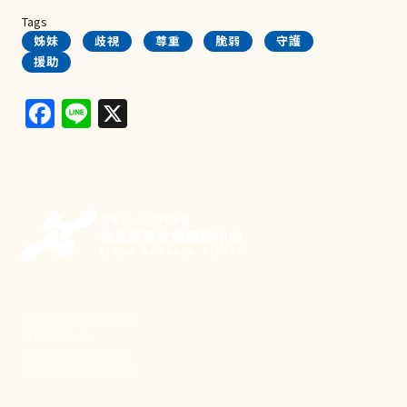
Tags
姊妹
歧視
尊重
脆弱
守護
援助
Facebook
Line
X
新事致力關懷職場弱勢，
推動共好社會，
守護生活與勞動權益，
實踐修和與正義的使命。