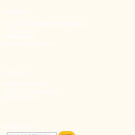
聯絡我們
106 台北市大安區和平東路一段183巷24號1樓
(02) 2397-1933
電郵聯絡我們
enquiry@new-thing.org
捐款資訊
劃撥帳號：19093533
劃撥戶名：新事社會服務中心
發票捐贈碼：102
訂閱電子報