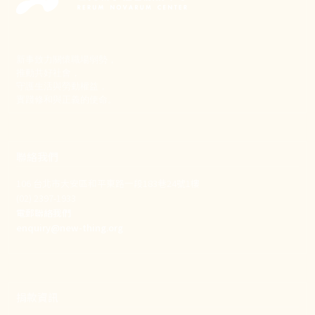
新事致力關懷職場弱勢，
推動共好社會，
守護生活與勞動權益，
實踐修和與正義的使命。
聯絡我們
106 台北市大安區和平東路一段183巷24號1樓
(02) 2397-1933
電郵聯絡我們
enquiry@new-thing.org
捐款資訊