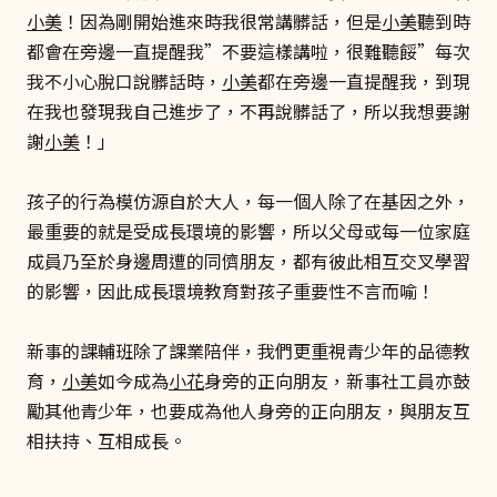
小美
！因為剛開始進來時我很常講髒話，但是
小美
聽到時
都會在旁邊一直提醒我”不要這樣講啦，很難聽餒”每次
我不小心脫口說髒話時，
小美
都在旁邊一直提醒我，到現
在我也發現我自己進步了，不再說髒話了，所以我想要謝
謝
小美
！」
孩子的行為模仿源自於大人，每一個人除了在基因之外，
最重要的就是受成長環境的影響，所以父母或每一位家庭
成員乃至於身邊周遭的同儕朋友，都有彼此相互交叉學習
的影響，因此成長環境教育對孩子重要性不言而喻！
新事的課輔班除了課業陪伴，我們更重視青少年的品德教
育，
小美
如今成為
小花
身旁的正向朋友，新事社工員亦鼓
勵其他青少年，也要成為他人身旁的正向朋友，與朋友互
相扶持、互相成長。