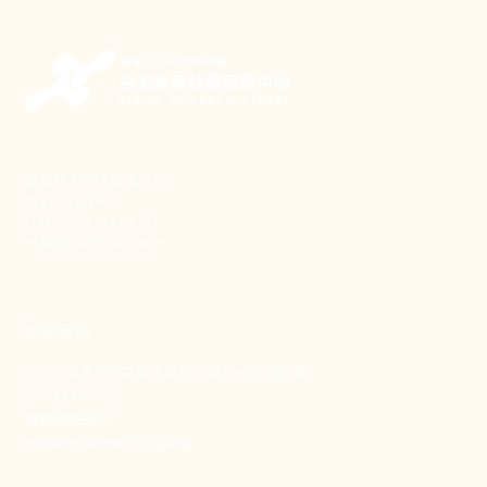
新事致力關懷職場弱勢，
推動共好社會，
守護生活與勞動權益，
實踐修和與正義的使命。
聯絡我們
106 台北市大安區和平東路一段183巷24號1樓
(02) 2397-1933
電郵聯絡我們
enquiry@new-thing.org