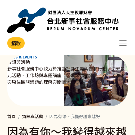
移至主內容
捐款
NEWS & EVENTS
資訊與活動
新事社會服務中心致力於推動社會正義與修和行動，透過多
元活動、工作坊與專題講座，促進大眾對勞工、移工、漁工
與原住民族議題的理解與關懷。
首頁
資訊與活動
因為有你～我變得越來越好
因為有你～我變得越來越