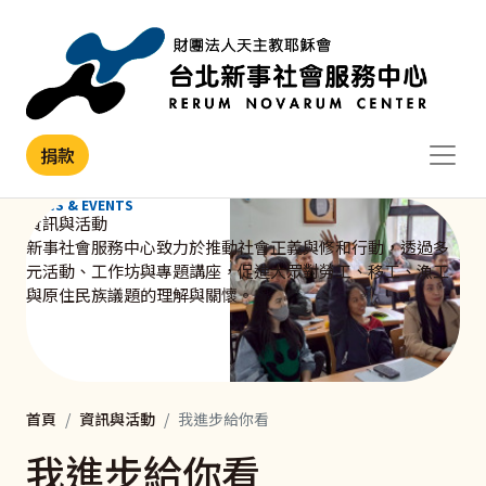
移至主內容
捐款
NEWS & EVENTS
資訊與活動
新事社會服務中心致力於推動社會正義與修和行動，透過多
元活動、工作坊與專題講座，促進大眾對勞工、移工、漁工
與原住民族議題的理解與關懷。
首頁
資訊與活動
我進步給你看
我進步給你看