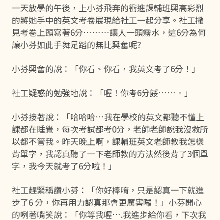
一天放學的午後，上小芬飛奔的衝進課輔班興高彩烈
的將她手中的英文考卷展現給社工一起分享。社工撇
見考卷上頭寫著6分………讓人一頭霧水，這6分為何
讓小芬如此手舞足蹈的無比興奮呢?
小芬興奮的說：「你看、你看，我英文考了6分！」
社工疑惑的勉強地說：「喔！你考6分餒……。」
小芬接著說：「哈哈哈…我在學校的英文都聽不懂上
課都在睡覺，每次考試都考0分，老師老師說我沒救所
以都不管我。昨天晚上啊，課輔班英文老師教我怎樣
背單字，我認真聽了一下老師教的方法然後背了3個單
字，我今天就考了6分啦！」
社工趕緊稱讚小芬：「你好棒唷，只是認真一下就進
步了6 分，你再用力認真那會更厲害囉！」小芬開心
的咧著嘴笑說：「你等我喔….我進步給你看，下次我