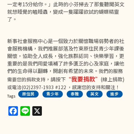
一定考15分給你。」此時的小芬掃去了那隻聽聞英文
就想睡覺的瞌睡蟲，變成一隻躍躍欲試的蝴蝶精靈
了。
新事社會服務中心是一個致力於關懷職場弱勢者的社
會服務機構，我們推展部落及竹東原住民青少年課後
關懷，協助全人成長，強化族群認同、快樂學習，更
重要的是我們用愛填補了許多匱乏的心及家庭，讓他
們的生命得以翻轉，開創有希望的未來。
我們的服務
我要捐款
，請按下
“
”
(線上捐款)
需要您的捐款支持
或電洽(02)2397-1933 #122 ，感謝您的支持和關注！
原住民
青少年
泰雅
英文
進步
Tags
Facebook
Line
X