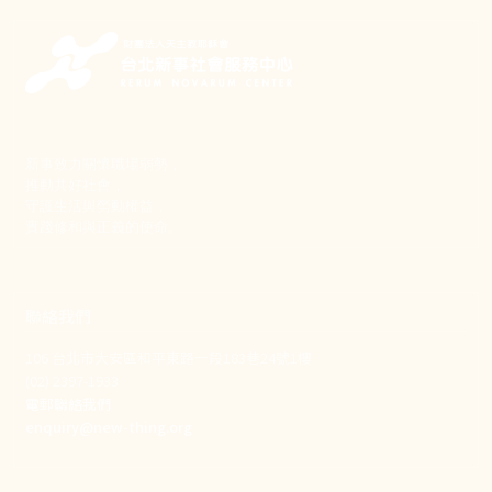
新事致力關懷職場弱勢，
推動共好社會，
守護生活與勞動權益，
實踐修和與正義的使命。
聯絡我們
106 台北市大安區和平東路一段183巷24號1樓
(02) 2397-1933
電郵聯絡我們
enquiry@new-thing.org