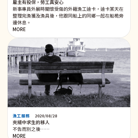
雇主有投保，勞工真安心
新事專員外展時關懷受傷的外籍漁工迪卡，迪卡某天在
整理完漁獲及漁具後，他跟同船上的同鄉一起在船桅旁
邊休息。
MORE
漁工服務
2020/08/28
夾縫中求生的移人
不告而別之後……
MORE