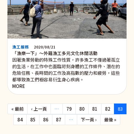
漁工服務
2020/08/21
「漁樂一下」～外籍漁工多元文化休閒活動
因著漁業勞動的特殊工作性質，許多漁工不僅過著孤立
的生活，在工作中也面臨苛刻身體的工作條件、潛在的
危險任務、長時間的工作及高指數的壓力和疲勞，這些
都導致漁工們極容易衍生身心疾病。
MORE
Pagination
First page
Previous page
« 最前
‹ 上一頁
…
79
80
81
82
83
下一頁
Last pa
84
85
86
87
…
下一頁 ›
最後 »