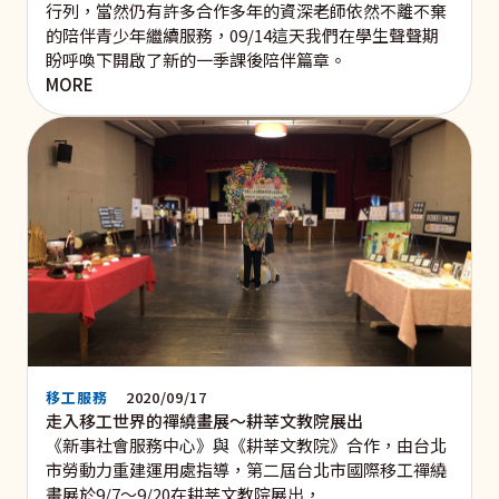
行列，當然仍有許多合作多年的資深老師依然不離不棄
的陪伴青少年繼續服務，09/14這天我們在學生聲聲期
盼呼喚下開啟了新的一季課後陪伴篇章。
MORE
移工服務
2020/09/17
走入移工世界的禪繞畫展～耕莘文教院展出
《新事社會服務中心》與《耕莘文教院》合作，由台北
市勞動力重建運用處指導，第二屆台北市國際移工禪繞
畫展於9/7～9/20在耕莘文教院展出，