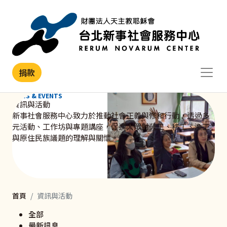
移至主內容
捐款
NEWS & EVENTS
資訊與活動
新事社會服務中心致力於推動社會正義與修和行動，透過多
元活動、工作坊與專題講座，促進大眾對勞工、移工、漁工
與原住民族議題的理解與關懷。
首頁
資訊與活動
全部
最新訊息