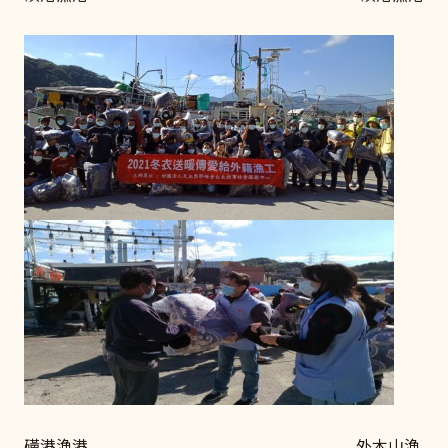
磺港漁港 外木山漁