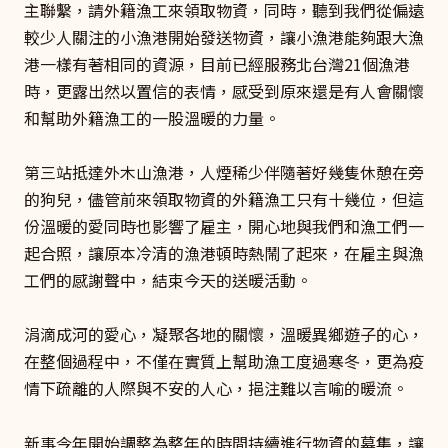
主聯繫，請外籍漁工來領取物資，同時，聽到我們從偏遠
較少人關注的小漁港開始發送物資，讓小漁港能夠跟大漁
港一樣有著相同的資源，目前已經服務北台灣21個漁港
時，更露出然以置信的表情，感受到原來還是有人會關懷
和幫助外籍漁工的一股溫暖的力量。
第三站抵達外木山漁港，人煙稀少伴隨著好幾隻休憩在旁
的狗兒，儘管前來領取物資的外籍漁工只有十幾位，但這
份溫暖的愛同時也影響了雇主，開心地與我們和漁工們一
起合照，讓原本冷清的漁港頓時熱鬧了起來，在雇主與漁
工們的感謝聲中，結束今天的送暖活動。
涓滴成河的愛心，凝聚各地的關懷，溫暖異鄉遊子的心，
在整個過程中，不僅在實質上幫助漁工度過寒冬，更為疫
情下疏離的人際與不安的人心，挹注難以言喻的暖流。
新事今年開始調整為整年的時間持續進行物資的募集，讓