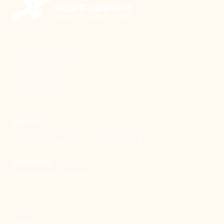
新事致力關懷職場弱勢，
推動共好社會，
守護生活與勞動權益，
實踐修和與正義的使命。
聯絡我們
106 台北市大安區和平東路一段183巷24號1樓
(02) 2397-1933
電郵聯絡我們
enquiry@new-thing.org
捐款資訊