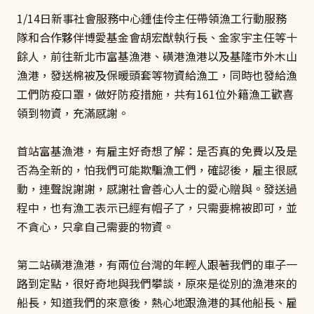
1/14日新事社會服務中心鍾佳伶主任帶領漁工行動服務
隊和合作夥伴博愛基金會胡宏猷執行長、金家宇主任等十
餘人，前往新北市富基漁港、磺港漁港以及基隆市外木山
漁港，發送棉被及保暖頭套等物資給漁工，同時也發給漁
工們防疫口罩，做好防疫措施，共有161位外籍漁工歡喜
領到物資，充滿感謝。
首站富基漁港，有雇主好奇想了解：是否真的免費以及是
否為全新的，怕我們可能欺騙漁工們，確認後，雇主很感
動，連聲說謝謝，感謝社會善心人士的愛心贈與。發送過
程中，也有漁工表示已經有帽子了，只需要棉被即可，並
不貪心，只拿自己需要的物資。
第二站磺港漁港，有兩位台灣的年輕人跟著我們的車子一
路到定點，很好奇地與我們攀談，原來是從別的漁港來的
船長，知道我們的來意後，熱心地跟漁港的其他船長、雇