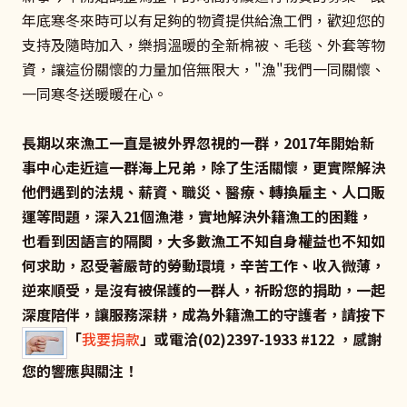
年底寒冬來時可以有足夠的物資提供給漁工們，歡迎您的
支持及隨時加入，樂捐溫暖的全新棉被、毛毯、外套等物
資，讓這份關懷的力量加倍無限大，"漁"我們一同關懷、
一同寒冬送暖暖在心。
長期以來漁工一直是被外界忽視的一群，2017年開始新
事中心走近這一群海上兄弟，除了生活關懷，更實際解決
他們遇到的法規、薪資、職災、醫療、轉換雇主、人口販
運等問題，深入21個漁港，實地解決外籍漁工的困難，
也看到因語言的隔閡，大多數漁工不知自身權益也不知如
何求助，忍受著嚴苛的勞動環境，辛苦工作、收入微薄，
逆來順受，是沒有被保護的一群人，祈盼您的捐助，一起
深度陪伴，讓服務深耕，成為外籍漁工的守護者，請按下
「
我要捐款
」或電洽(02)2397-1933 #122 ，感謝
您的響應與關注！