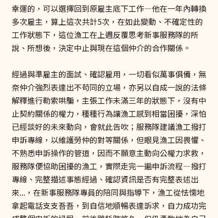
幸運的，可以選擇回到原雇主底下工作—他在一年內轉換
多次雇主，算上這次共計5次，在如此變動、不確定性的
工作狀態下，這位漁工在上週反覆思考新事服務隊的所
說、所想後，決定中止與現在這個仲介的合作關係。
經過與準雇主的面試、確認雇用，一切看似萬事俱備，無
奈仲介強烈表達出不苟同的立場，亦另以自成一說的法條
解釋進行勒索哄騙，主張工作未滿三年的狀態下，沒有中
止契約關係的權力，種種行為讓漁工感到相當困擾，深怕
已經談好的未來動向，會就此告吹；服務隊建議漁工撥打
申訴專線，以維護勞仲的對等關係，但眼見漁工因畏懼、
不熟悉申訴操作的管道，因而不願意主動向公權力求救，
服務隊便協助困擾的漁工，實際走完一遍申訴流程—撥打
專線、完整描述事態經過、確認資訊是否有完整表述出
來...，在新事服務隊專員的陪同與指導下，漁工從怯懦地
拿起電話支支吾吾，到自信地順暢表達訴求，自力成功完