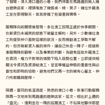
了個彎，滑入港口邊的小巷，我們停靠在馬路邊的無人機
台遊樂店家，裡頭堆放了幾張桌、椅、凳子，幾位外籍漁
工坐在那裡聊天，氣氛摻雜了些凝重與惆悵。
服務隊向前關懷後發現，多位漁工因現正處於休季期間，
在薪資仍未補齊的狀態下被雇主解約，另外，少數幾位漁
工則提到仲介面對這樣的狀況，反而規勸漁工爭取不解
約、但亦無薪資入帳的條件，讓自己休息一陣子，經過新
事服務隊的觀察、以及專業的判斷，為避免這批外籍漁工
在資訊、權力不對等的情勢下陷入弱勢位置，立即提供相
關法令資訊及資源給漁工，並宣導權益伸張的重要性與必
要性和即時的協助，避免他們又再一次的被有心雇主、仲
介所欺瞞與壓榨。
隔週，雷同的氣溫濕度、熟悉的港口小巷，新事行動服務
隊再一次地來到馬路邊的遊樂店家，這次，相比於上週的
「盛況」，僅剩坐在一隅的孤獨漁工，不似其他夥伴那麼