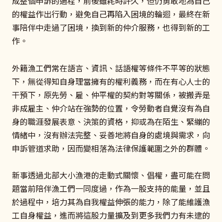
成整個申訴的過程，前後雖耗時許久，但仍勇敢地為自己
的權益作出行動，避免自己再陷入困境的輪迴，最終在新
事陪伴中走過了困境，換到新的仲介服務，也得到新的工
作。
外籍漁工們常在語言、資訊、話語權等條件不平等的狀態
下，無從得知自身理當擁有的權利義務，而在有心人士的
干預下，原先勞、雇、仲平權的契約對等關係，被搬弄是
非成雇主、仲介站在強勢的位置，令勞動者自覺沒有為自
身的職涯發展表意、決策的資格，抑或為在陌生、緊繃的
情緒中，沒有辦法完整、妥善地將自身的處境與需求，向
申訴管道求助，因而變相落為法律保護範圍之外的群體。
新事透過北部大小漁港的走動式關懷、倡權，盡可能在問
題當前陪伴漁工們一同度過，作為一股支持的能量，並且
於過程中，培力其為自我權益伸張的能力，除了能維護漁
工自身權益，進而將這股力量擴及到更多我們力有未逮的