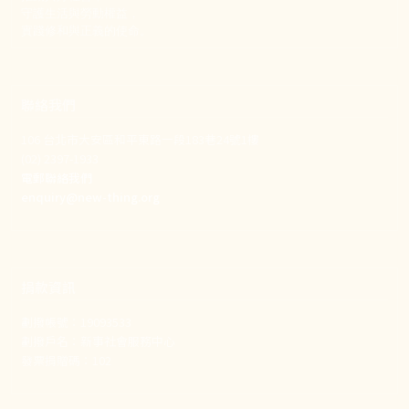
守護生活與勞動權益，
實踐修和與正義的使命。
聯絡我們
106 台北市大安區和平東路一段183巷24號1樓
(02) 2397-1933
電郵聯絡我們
enquiry@new-thing.org
捐款資訊
劃撥帳號：19093533
劃撥戶名：新事社會服務中心
發票捐贈碼：102