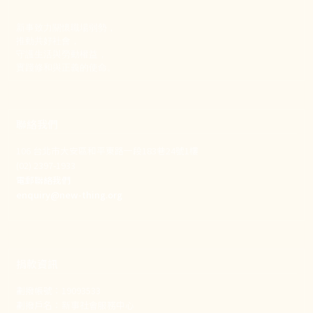
新事致力關懷職場弱勢，
推動共好社會，
守護生活與勞動權益，
實踐修和與正義的使命。
聯絡我們
106 台北市大安區和平東路一段183巷24號1樓
(02) 2397-1933
電郵聯絡我們
enquiry@new-thing.org
捐款資訊
劃撥帳號：19093533
劃撥戶名：新事社會服務中心