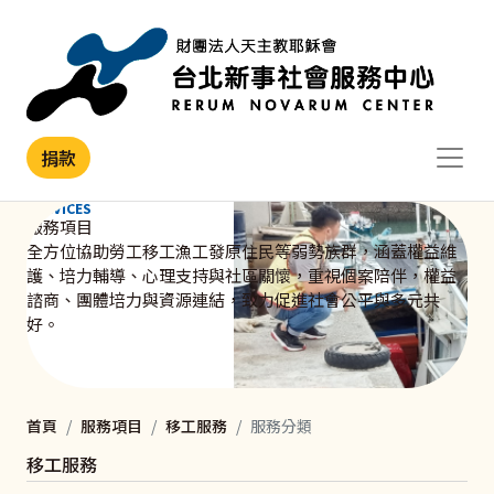
移至主內容
捐款
SERVICES
服務項目
全方位協助勞工移工漁工發原住民等弱勢族群，涵蓋權益維
護、培力輔導、心理支持與社區關懷，重視個案陪伴，權益
諮商、團體培力與資源連結，致力促進社會公平與多元共
好。
首頁
服務項目
移工服務
服務分類
移工服務