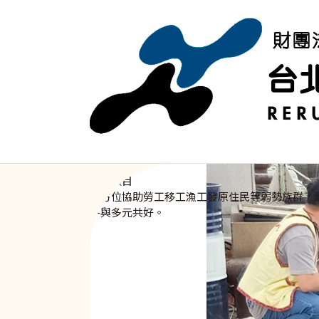
移至主內容
SERVICES
服務項目
全方位協助勞工移工漁工發原住民等弱勢族群，
平與多元共好。