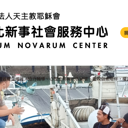
涵蓋權益維護、培力輔導、心理支持與社區關懷，重視個案陪伴，權