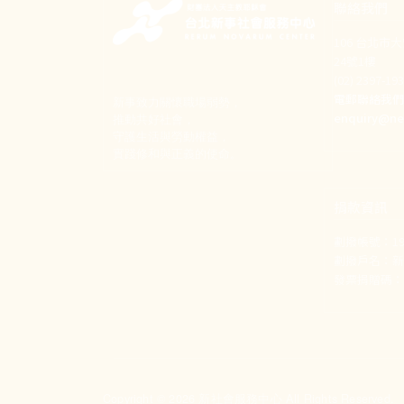
聯絡我們
106 台北市
24號1樓
(02) 2397-1
電郵聯絡我
新事致力關懷職場弱勢，
enquiry@ne
推動共好社會，
守護生活與勞動權益，
實踐修和與正義的使命。
捐款資訊
劃撥帳號：190
劃撥戶名：
發票捐贈碼：1
Copyright © 2026 新社會服務中心 All Rights Reserved.