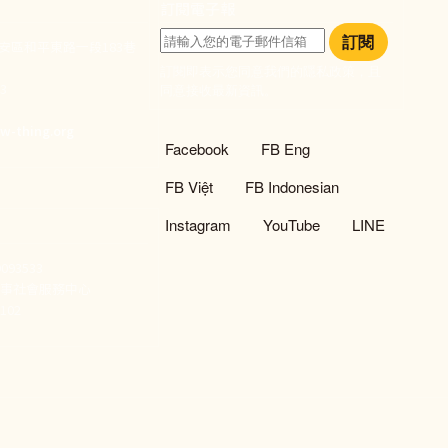
訂閱電子報
訂閱
大安區和平東路一段183巷
訂閱即表示您同意我們的隱私政策，且
933
同意接收最新資訊。
們
w-thing.org
社群選單
Facebook
FB Eng
FB Việt
FB Indonesian
Instagram
YouTube
LINE
93533
新事社會服務中心
02