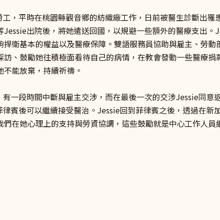
賓籍勞工，平時在桃園縣觀音鄉的紡織廠工作，日前被醫生診斷出罹
Jessie出院後，將她遣送回國，以規避一些額外的醫療支出。J
夠捍衛基本的權益以及醫療保障。雙語服務員協助與雇主、勞動部交
探訪、鼓勵她往積極面看待自己的病情，在教會發動一些醫療捐款，
她不能放棄，持續祈禱。
療後，有一段時間中斷與雇主交涉，而在最後一次的交涉Jessie
返回菲律賓後可以繼續接受醫治。Jessie回到菲律賓之後，透過
我們在她心理上的支持與勞資協調，這些鼓勵就是中心工作人員
ook
e