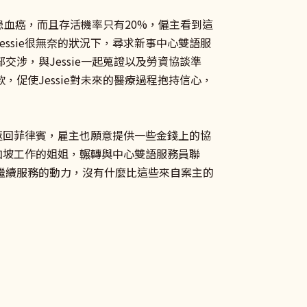
患血癌，而且存活機率只有20%，僱主看到這
essie很無奈的狀況下，尋求新事中心雙語服
涉，與Jessie一起蒐證以及勞資協談準
促使Jessie對未來的醫療過程抱持信心，
同意返回菲律賓，雇主也願意提供一些金錢上的協
在新加坡工作的姐姐，輾轉與中心雙語服務員聯
繼續服務的動力，沒有什麼比這些來自案主的