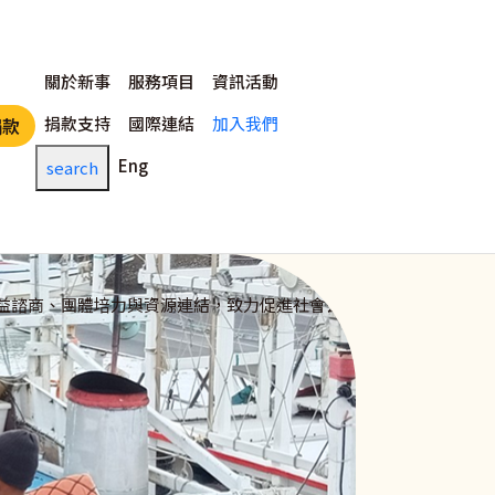
主選單
關於新事
服務項目
資訊活動
捐款支持
國際連結
加入我們
捐款
Eng
search
益諮商、團體培力與資源連結，致力促進社會公