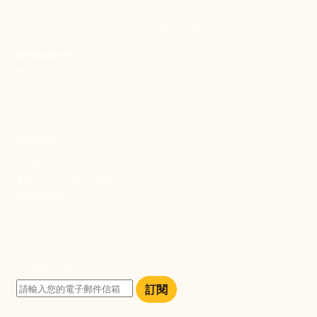
106 台北市大安區和平東路一段183巷24號1樓
(02) 2397-1933
電郵聯絡我們
enquiry@new-thing.org
捐款資訊
劃撥帳號：19093533
劃撥戶名：新事社會服務中心
發票捐贈碼：102
訂閱電子報
訂閱
訂閱即表示您同意我們的隱私政策，且同意接收最新資訊。