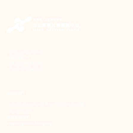
新事致力關懷職場弱勢，
推動共好社會，
守護生活與勞動權益，
實踐修和與正義的使命。
聯絡我們
106 台北市大安區和平東路一段183巷24號1樓
(02) 2397-1933
電郵聯絡我們
enquiry@new-thing.org