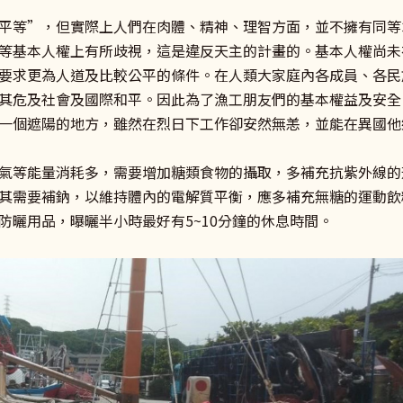
平等”，但實際上人們在肉體、精神、理智方面，並不擁有同等
等基本人權上有所歧視，這是違反天主的計畫的。基本人權尚未
要求更為人道及比較公平的條件。在人類大家庭內各成員、各民
其危及社會及國際和平。因此為了漁工朋友們的基本權益及安全
一個遮陽的地方，雖然在烈日下工作卻安然無恙，並能在異國他
氣等能量消耗多，需要增加糖類食物的攝取，多補充抗紫外線的
其需要補鈉，以維持體內的電解質平衡，應多補充無糖的運動飲料，
防曬用品，曝曬半小時最好有5~10分鐘的休息時間。