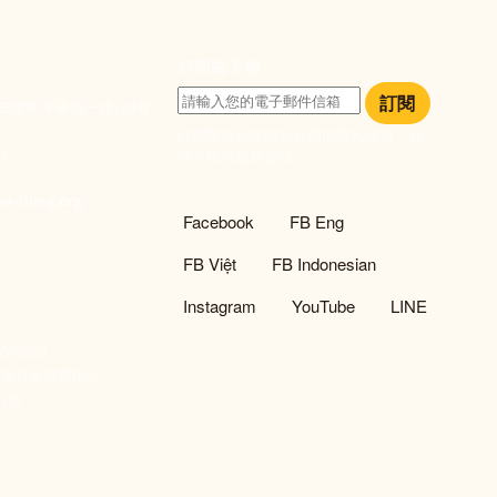
訂閱電子報
訂閱
大安區和平東路一段183巷
訂閱即表示您同意我們的隱私政策，且
933
同意接收最新資訊。
們
w-thing.org
社群選單
Facebook
FB Eng
FB Việt
FB Indonesian
Instagram
YouTube
LINE
93533
新事社會服務中心
02