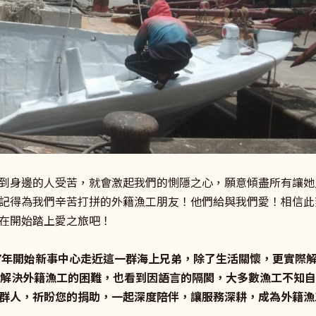
到身邊的人受苦，就會激起我們的惻隱之心，願意傾盡所有讓她
記得為我們辛苦打拼的外籍漁工朋友！他們給與我們愛！相信此
在開始踏上愛之旅吧！
17年開始新事中心走近這一群海上兄弟，除了生活關懷，更實際
地解決外籍漁工的困難，也看到因語言的隔閡，大多數漁工不知
群人，祈盼您的捐助，一起深度陪伴，讓服務深耕，成為外籍漁