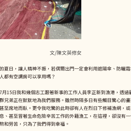
文/陳文英修女
的夏日，讓人精神不振，若偶爾出門一定會利用遮陽傘、防曬霜
人都有空調房可以享用嗎？
月15日我和幾個志工跟著新事的工作人員李正新到漁港，透過
群兄弟正在默默地為我們服務。雖然時隔多日有些觸目驚心的畫
甚至席地而臥。更令我吃驚的此時卻有人在烈日下修補漁網，或
息、甚至冒著生命危險辛苦工作的外籍漁工，在這裡，卻沒有一
熬和勞苦，只為了我們得到幸福。