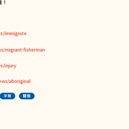
關注！
ws/immigrate
s/migrant-fisherman
s/injury
ews/aboriginal
平等
關懷