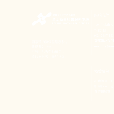
聯絡我們
106 台北市
24號1樓
(02) 2397-1
電郵聯絡我
新事致力關懷職場弱勢，
enquiry@ne
推動共好社會，
守護生活與勞動權益，
實踐修和與正義的使命。
捐款資訊
劃撥帳號：190
劃撥戶名：
發票捐贈碼：1