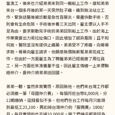
當漁工，後來也介紹弟弟來到同一艘船上工作。誰知弟弟
來台一個多月後的某一天突然肚子痛，痛到無法站立工
作，緊急送醫後被診斷是急性盲腸炎，需盡快動手術，否
則會有生命危險。手術後休養三天出院，雇主便以人手不
足為由，要求剛動完手術的弟弟回到船上工作，由於海上
作業需要出力易拉扯傷口，因此增加了感染風險；且不知
何故，醫院並沒有提供止痛藥，弟弟受不了疼痛，向哥哥
求助。哥哥向雇主請求，他願意無償無薪幫弟弟完成工
作，但由於一方面雇主為了聘僱弟弟已經裁撤了兩位員
工，另一方面近來漁獲量不佳，因此雇主情緒一上來便聯
絡仲介，要仲介將弟弟送回國。
弟弟一聽，當然非常驚慌，原因無他，他們來台灣工作都
必須繳一筆「母國仲介費」，每個月近台幣8,000元，分
12期繳納。這錢看似不多，但他們在台工作每月只能領
到最低工23,100，再扣掉台灣仲介的「服務費」1800/
月，每月實領的也不過10,000元。移工們幾乎都是因為