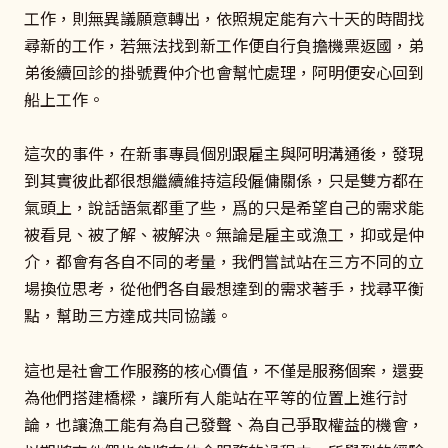
工作，則無異議願意轉出，依照規定能有六十天的時間找
尋新的工作，若無法找到新工作便自行負擔機票返國，弟
弟後續回診的掛號費仲介也會幫忙處理，阿明便安心回到
船上工作。
這次的事件，在新事專員個別跟雇主與阿明溝通後，發現
到其實彼此都很想繼續維持這段僱傭關係，只是雙方都在
氣頭上，說話語氣都重了些，爲的只是希望自己的需求能
被看見、被了解、被解決。無論是雇主或漁工，抑或是仲
介，都會有各自不同的考量，我們嘗試站在三方不同的立
場換位思考，從他們各自最想達到的需求著手，找尋平衡
點，幫助三方達成共同協議。
這也是社會工作服務的核心價值，不僅是服務個案，還要
為他們搭建橋樑，讓所有人能站在平等的位置上進行討
論，也讓漁工能有為自己發聲、為自己爭取權益的機會，