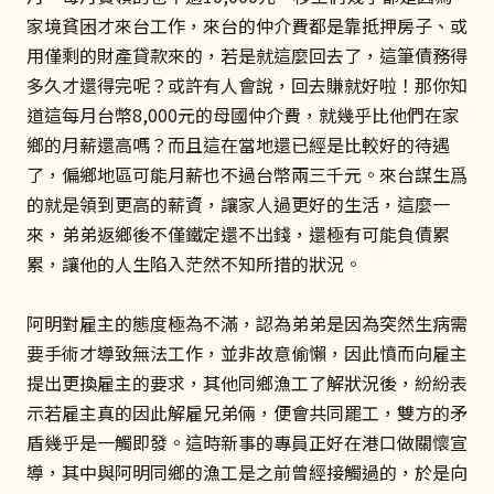
家境貧困才來台工作，來台的仲介費都是靠抵押房子、或
用僅剩的財產貸款來的，若是就這麼回去了，這筆債務得
多久才還得完呢？或許有人會說，回去賺就好啦！那你知
道這每月台幣8,000元的母國仲介費，就幾乎比他們在家
鄉的月薪還高嗎？而且這在當地還已經是比較好的待遇
了，偏鄉地區可能月薪也不過台幣兩三千元。來台謀生爲
的就是領到更高的薪資，讓家人過更好的生活，這麼一
來，弟弟返鄉後不僅鐵定還不出錢，還極有可能負債累
累，讓他的人生陷入茫然不知所措的狀況。
阿明對雇主的態度極為不滿，認為弟弟是因為突然生病需
要手術才導致無法工作，並非故意偷懶，因此憤而向雇主
提出更換雇主的要求，其他同鄉漁工了解狀況後，紛紛表
示若雇主真的因此解雇兄弟倆，便會共同罷工，雙方的矛
盾幾乎是一觸即發。這時新事的專員正好在港口做關懷宣
導，其中與阿明同鄉的漁工是之前曾經接觸過的，於是向