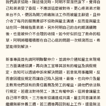
我們請求協助。陳述情況時，阿明不禁潸然淚下，覺得自
己和弟弟受了委屈，不應該這麼被對待，更心疼弟弟才剛
來台不久，便因為開刀疼痛無法工作而被雇主辭退，且仲
介收了每月的服務費卻不協助與雇主溝通，反而是與雇主
站在同一陣線指責弟弟，另外阿明自己的合約期滿續聘
後，也是被仲介不合理的收錢。如今好似抓住了救命的稻
草，阿明將種種積壓在自己心底的問題一次傾瀉而出，希
望能得到解決。
新事專員首先請阿明聯繫仲介，並請仲介通知雇主來現場
三方面溝通協調，再向漁工宣導其該有的權益及病假規
定，告知可以透過申訴來解決問題，若意氣用事離開，反
而會因違反規定而讓自己陷入困境。最後，也向仲介及雇
主教育他們該有的責任義務及勞工的權益，請他們依法執
行規定，若違法對待勞工，漁工有權申訴，這將會讓雇主
自己得不償失。三方後來協議達成共識，雇主同意讓弟弟
繼續無薪休養三週，若三週後再回到船上工作，還是無法