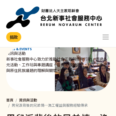
移至主內容
捐款
NEWS & EVENTS
資訊與活動
新事社會服務中心致力於推動社會正義與修和行動，透過多
元活動、工作坊與專題講座，促進大眾對勞工、移工、漁工
與原住民族議題的理解與關懷。
首頁
資訊與活動
男兒淚背後的兄弟情─漁工權益與服務經驗傳承