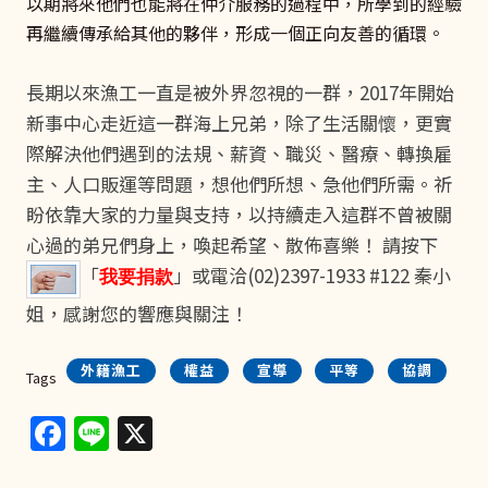
以期將來他們也能將在仲介服務的過程中，所學到的經驗
再繼續傳承給其他的夥伴，形成一個正向友善的循環。
長期以來漁工一直是被外界忽視的一群，2017年開始
新事中心走近這一群海上兄弟，除了生活關懷，更實
際解決他們遇到的法規、薪資、職災、醫療、轉換雇
主、人口販運等問題，想他們所想、急他們所需。祈
盼依靠大家的力量與支持，以持續走入這群不曾被關
心過的弟兄們身上，喚起希望、散佈喜樂！ 請按下
「
」或電洽(02)2397-1933 #122 秦小
我要捐款
姐，感謝您的響應與關注！
外籍漁工
權益
宣導
平等
協調
Tags
Facebook
Line
X