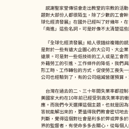
感謝聖家堂傳協會走出教堂的宗教的活動
題對大部份人都很陌生，除了少數的工會幹部、
球化經濟發展』在國外已經叫了好幾年，在
「南進」這些名詞，可是好像不太清楚這些
『全球化經濟發展』給人很錯綜複雜的感
是對於一些有遠大企圖心的大公司、大企業
遠景。可是對一些低技術的工人或是工會而
外籍勞工的引進、工作條件的降低，我們具
形工時、工作轉包的方式，促使勞工喪失一
公司也經驗到了，有的公司縮減營運預算，
台灣在過去的二、三十年間失業率都控制在
美國家大約在10年前已經受到高失業率的
應。而我們今天選擇這個主題，也就是因為
答就能解出來的，更值得我們教會密切地去
判斷，覺得這個對社會是利多於弊或弊多於
界的監督者，有使命多多去關心，從每個人