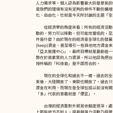
人力需求等，個人認為影響最大的是景氣的
是我們的環境有沒有足夠的條件不斷的擴增
化、自由化，也就是今天所討論的主題『全
從經濟學的角度來看；所有的經濟活動不
動的，勞力可以移動，但可能性蠻低的，至
件是什麼？由於現在的經濟是全球化的發展
(keep)資金，甚至吸引一些其他地方資
「亞太營運中心」，最終目標就是要創造一
勢在於高素質的人力資源，所以他認為把台
授所稱的「科技島」是不謀而合的。
現在的全球化和過去不一樣，過去的全球
束後，大陸開放了、東歐也開放了，過去只有自
資金在利用，而現在是全球包括以前沒有開放
「多」代表的意義就是「便宜」。
台灣的經濟靠對外貿易依賴度很深，處在
上那些地方不如人，提昇競爭力活動乃經建