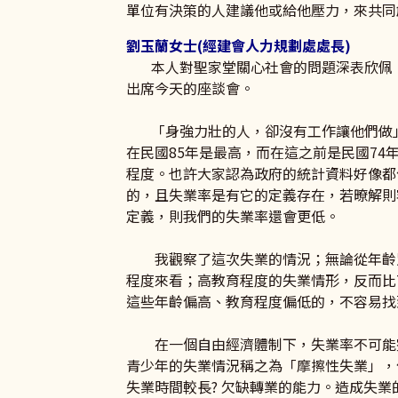
單位有決策的人建議他或給他壓力，來共同
劉玉蘭女士(經建會人力規劃處處長)
本人對聖家堂關心社會的問題深表欣佩，
出席今天的座談會。
「身強力壯的人，卻沒有工作讓他們做」
在民國85年是最高，而在這之前是民國74年
程度。也許大家認為政府的統計資料好像都
的，且失業率是有它的定義存在，若暸解則
定義，則我們的失業率還會更低。
我觀察了這次失業的情況；無論從年齡別
程度來看；高教育程度的失業情形，反而比
這些年齡偏高、教育程度偏低的，不容易找
在一個自由經濟體制下，失業率不可能完
青少年的失業情況稱之為「摩擦性失業」，
失業時間較長? 欠缺轉業的能力。造成失業