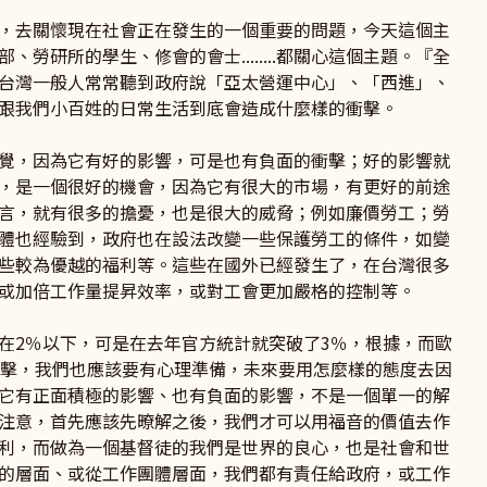
，去關懷現在社會正在發生的一個重要的問題，今天這個主
勞研所的學生、修會的會士........都關心這個主題。『全
台灣一般人常常聽到政府說「亞太營運中心」、「西進」、
跟我們小百姓的日常生活到底會造成什麼樣的衝擊。
覺，因為它有好的影響，可是也有負面的衝擊；好的影響就
，是一個很好的機會，因為它有很大的市場，有更好的前途
言，就有很多的擔憂，也是很大的威脅；例如廉價勞工；勞
體也經驗到，政府也在設法改變一些保護勞工的條件，如變
些較為優越的福利等。這些在國外已經發生了，在台灣很多
或加倍工作量提昇效率，或對工會更加嚴格的控制等。
2％以下，可是在去年官方統計就突破了3％，根據，而歐
衝擊，我們也應該要有心理準備，未來要用怎麼樣的態度去因
它有正面積極的影響、也有負面的影響，不是一個單一的解
注意，首先應該先暸解之後，我們才可以用福音的價值去作
利，而做為一個基督徒的我們是世界的良心，也是社會和世
的層面、或從工作團體層面，我們都有責任給政府，或工作