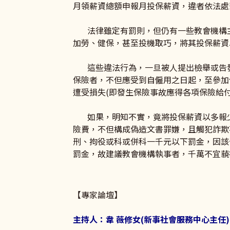
月領薪資總額申報月投保薪資，違者依法處
法律雖定有罰則，但仍有一些教會機構主
加勞、健保，甚至投機取巧，將其投保薪資
這些違法行為，一旦被人提出檢舉或告發
保險者，不但應受到自僱用之日起，至參加
遭受損失(即發生保險事故應得各項保險給
如果，明知不實，竟將投保薪資以多報少
險費，不但構成偽造文書罪嫌，且觸犯詐欺
刑、拘役或科或併科一千元以下罰金，因該
罰金，故建議教會機構執事者，千萬不宜藐
【專家論壇】
主持人：韋 薇修女(新事社會服務中心主任)