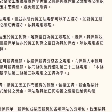
安全衛生維護及退休準備金之提存與退休金之發給等必須依
應未雨綢繆，避免觸犯刑責。
規定，但並非所有勞工法規都可以不去遵守。如對勞工朋
必須切實遵守，依其規定辦理。
應於勞工到職、離職當日為勞工辦理加、退保，其保險效
但投保單位非於勞工到職之當日為其加保者，除依規定處罰
算。
月薪資總額，依投保薪資分級表之規定，向保險人申報月
謂月薪資總額，依同條例施行細則第三十二條規定：「本條
基準法第二條第三款規定之工資為準。」
：謂勞工因工作而獲得的報酬，包括工資、薪金及按計
式給付之獎金、津貼及其他任何名義之經常性給與均屬
係採單一薪俸制或按底薪另加各項津貼的分項制，皆應按其