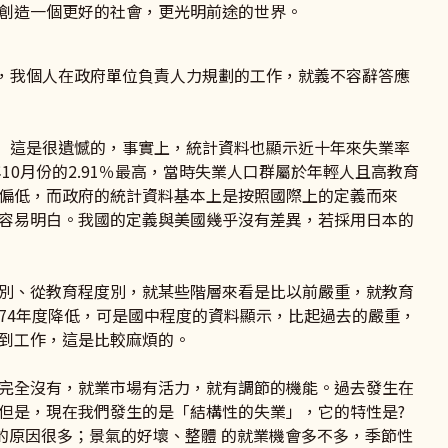
創造一個更好的社會，更光明前途的世界。
我個人在政府單位負責人力規劃的工作，就義不容辭答應
這是很遺憾的，事實上，統計資料也顯示近十年來失業率
10月份的2.91％最高，當時失業人口群屬於年輕人且高教育
偏低，而政府的統計資料基本上是按照國際上的定義而來
容易明白。我國的定義與美國幾乎沒有差異，若採用日本的
、從教育程度別，就某些階層來看是比以前嚴重，就教育
74年度降低，可是國中程度的資料顯示，比起過去的嚴重，
到工作，這是比較麻煩的。
全沒有，就業市場有活力，就有調節的機能。過去發生在
但是，現在我們發生的是「結構性的失業」，它的特性是?
的原因很多；景氣的好壞、整體 的就業機會多不多，季節性