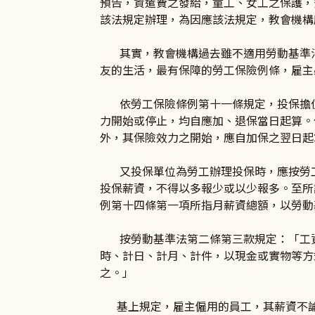
預告，資遣費之發給，童工、女工之保護，
該法規定辦理，為因應該法規定，教會機構
其實，教會機構過去雖不適用勞動基準法
友的生活，最有保障的勞工保險例條，雇主
依勞工保險條例第十一條規定，投保擔位
力開始或停止，均自應加、退保當日起算。
外，其保險效力之開始，應自加保之翌日起
又投保單位為勞工辦理投保時，應按勞工
投保薪資，不得以多報少或以少報多。至所
例第十四條第一項所指月薪資總額，以勞動
按勞動基準法第二條第三款規定：「工資
時、計日、計月、計件，以現金或實物等方
之。」
基上規定，雇主僱用的員工，其薪資不論