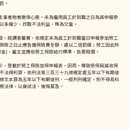
罰。
事者抱者徼倖心態，未為僱用員工於到職之日為其申報參
以多報少，詐取不法利益，殊為欠當。
，經調查屬實，依規定未為員工於到職當日申報參加勞工
保險之日止應負擔保險費全額，處以二倍罰鍰；勞工因此所
付金)，雇主並應依勞工保險給付標準，負責賠償。
，登載於勞工保險加保申報表，因而，導致勞保局減收保
不法得利罪，依刑法第三百三十九條規定處五年以下有期徒
條文本罪為五年以下有期徒刑，一經判刑確定，則不得易科
視法律，以身試法，後悔莫及。