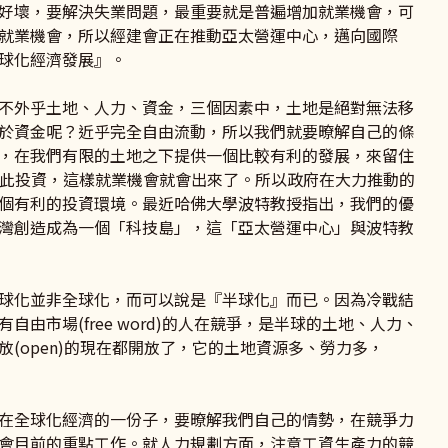
好壞，要解決失業問題，最重要就是普遍增加就業機會，可
就業機會，所以經建會正在推動亞太營運中心，邁向國際
球化經濟發展』。
外乎土地、人力、資金，三個因素中，土地是絕對無法移
於資金呢？近乎完全自由流動，所以我們就要暸解自己的條
，在我們有限的土地之下提供一個比較有利的發展，來留住
金來此投資，這樣就業機會就會出來了。所以政府在大力推動的
個有利的投資環境。最近哈佛大學波特教授指出，我們的優
灣創造成為一個「科技島」，這「亞太營運中心」與波特教
化並非全球化，而可以說是『半球化』而已。因為冷戰結
由市場(free word)的人在競爭，是半球的土地、人力、
(open)的現在都開放了，它的土地資源多、勞力多，
全球化經濟的一份子，要暸解我們自己的情勢，在競爭力
會目前的重點工作。就人力規劃方面，注意工資生產力的競