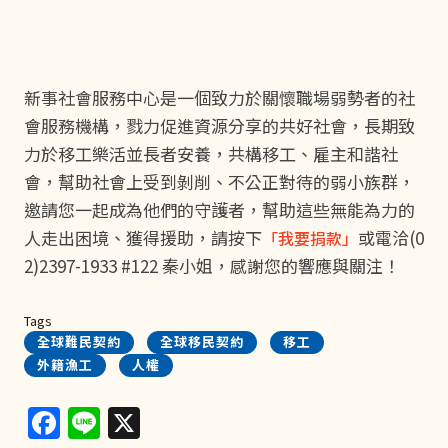
新事社會服務中心是一個致力於關懷職場弱勢者的社
會服務機構，戮力促進資源分享的共好社會，長期致
力於移工樂活並長者安養，共構移工、雇主和諧社
會，幫助社會上受到剝削、不公正對待的弱小族群，
邀請您一起成為他們的守護者，幫助這些無能為力的
人走出困境、獲得援助，
請按下
或電洽(0
「我要捐款」
2)2397-1933 #122 秦小姐，感謝您的響應與關注！
Tags
全球難民契約
全球移民契約
移工
外籍漁工
人權
Facebook
Line
X