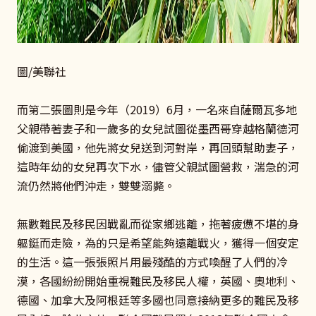
圖/美聯社
而第二張圖則是今年（2019）6月，一名來自薩爾瓦多地
父親帶著妻子和一歲多的女兒試圖從墨西哥穿越格蘭德河
偷渡到美國，他先將女兒送到河對岸，再回頭幫助妻子，
這時年幼的女兒再次下水，儘管父親試圖營救，湍急的河
流仍然將他們沖走，雙雙溺斃。
無數難民及移民因戰亂而從家鄉逃離，拖著疲憊不堪的身
軀鋌而走險，為的只是希望能夠遠離戰火，獲得一個安定
的生活。這一張張照片用最殘酷的方式喚醒了人們的冷
漠，各國紛紛開始重視難民及移民人權，英國、奧地利、
德國、加拿大及阿根廷等多國也同意接納更多的難民及移