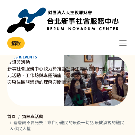
移至主內容
捐款
NEWS & EVENTS
資訊與活動
新事社會服務中心致力於推動社會正義與修和行動，透過多
元活動、工作坊與專題講座，促進大眾對勞工、移工、漁工
與原住民族議題的理解與關懷。
首頁
資訊與活動
爸爸請不要死去！來自小難民的最後一句話 最被漠視的難民
＆移民人權