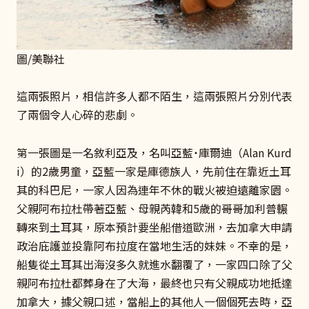
圖/美聯社
這兩張照片，相信許多人都不陌生，這兩張照片分別代表
了兩個令人心碎的悲劇。
第一張圖是一名敘利亞及，名叫亞藍˙庫爾迪（Alan Kurd
i）的2歲男童，亞藍一家是庫德族人，先前住在靠近土耳
其的科巴尼，一家人因為連年不休的戰火被迫遠離家園。
父親阿布拉杜帶著亞藍、母親芮韓和5歲的哥哥加利普輾
轉來到土耳其，原本預計要坐船借道歐洲，去加拿大申請
政治庇護並投靠阿布拉度在當地生活的妹妹。不幸的是，
船隻從土耳其出海沒多久就進水翻覆了，一家四口除了父
親阿布拉杜都葬身在了大海，最終也只有父親成功地抵達
加拿大，據父親口述，當船上的其他人一個個死去時，亞