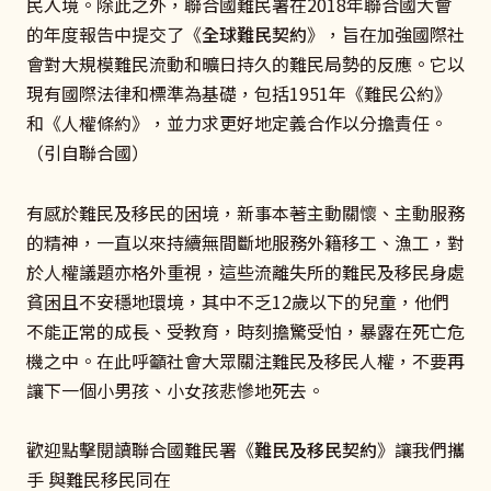
民入境。除此之外，聯合國難民署在2018年聯合國大會
的年度報告中提交了《
全球難民契約
》，旨在加強國際社
會對大規模難民流動和曠日持久的難民局勢的反應。它以
現有國際法律和標準為基礎，包括1951年《難民公約》
和《人權條約》，並力求更好地定義合作以分擔責任。
（引自聯合國）
有感於難民及移民的困境，新事本著主動關懷、主動服務
的精神，一直以來持續無間斷地服務外籍移工、漁工，對
於人權議題亦格外重視，這些流離失所的難民及移民身處
貧困且不安穩地環境，其中不乏12歲以下的兒童，他們
不能正常的成長、受教育，時刻擔驚受怕，暴露在死亡危
機之中。在此呼籲社會大眾關注難民及移民人權，不要再
讓下一個小男孩、小女孩悲慘地死去。
歡迎點擊閱讀聯合國難民署《
難民及移民契約
》讓我們攜
手 與難民移民同在