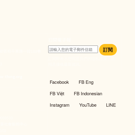
訂閱電子報
訂閱
大安區和平東路一段183巷
訂閱即表示您同意我們的隱私政策，且
933
同意接收最新資訊。
們
w-thing.org
社群選單
Facebook
FB Eng
FB Việt
FB Indonesian
Instagram
YouTube
LINE
93533
新事社會服務中心
02