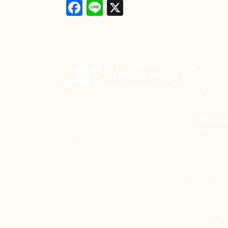
Facebook
Line
X
聯絡我們
106 台北市
24號1樓
(02) 2397-1
電郵聯絡我
新事致力關懷職場弱勢，
enquiry@ne
推動共好社會，
守護生活與勞動權益，
實踐修和與正義的使命。
捐款資訊
劃撥帳號：190
劃撥戶名：
發票捐贈碼：1