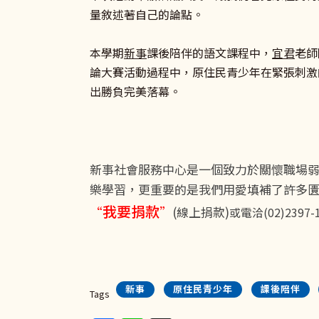
量敘述著自己的論點。
本學期
新事
課後陪伴的語文課程中，
宜君
老師
論大賽活動過程中，原住民青少年在緊張刺激
出勝負完美落幕。
新事社會服務中心是一個致力於關懷職場
樂學習，更重要的是我們用愛填補了許多
我要捐款
“
”
(線上捐款)
或電洽(02)2397
新事
原住民青少年
課後陪伴
Tags