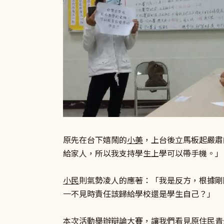
原先在台下嬉鬧的
小美
，上台後立馬板起嚴肅
給家人，所以我支持學生上學可以帶手機。」
小民
則氣勢凌人的應著：「我是反方，根據剛
一不見時責任該歸給學校還是學生自己？」
本次活動舉辦辯論大賽，讓我們看見原住民青