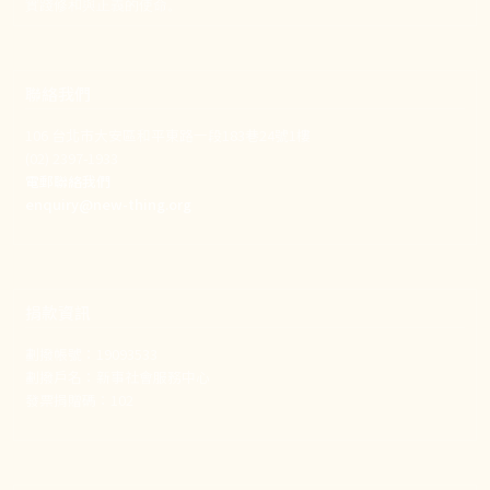
實踐修和與正義的使命。
聯絡我們
106 台北市大安區和平東路一段183巷24號1樓
(02) 2397-1933
電郵聯絡我們
enquiry@new-thing.org
捐款資訊
劃撥帳號：19093533
劃撥戶名：新事社會服務中心
發票捐贈碼：102