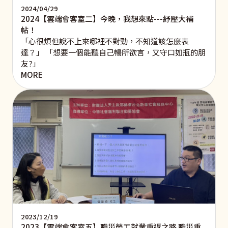
2024/04/29
2024【雲端會客室二】今晚，我想來點---紓壓大補
帖！
「心很煩但說不上來哪裡不對勁，不知道該怎麼表
達？」 「想要一個能聽自己暢所欲言，又守口如瓶的朋
友?」
MORE
2023/12/19
2023【雲端會客室五】職災勞工就業重返之路 職災重