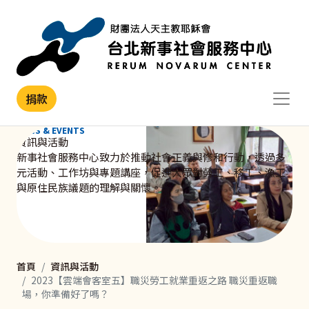
移至主內容
捐款
NEWS & EVENTS
資訊與活動
新事社會服務中心致力於推動社會正義與修和行動，透過多
元活動、工作坊與專題講座，促進大眾對勞工、移工、漁工
與原住民族議題的理解與關懷。
首頁
資訊與活動
2023【雲端會客室五】職災勞工就業重返之路 職災重返職
場，你準備好了嗎？