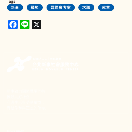
Tags
新事
職災
雲端會客室
求職
就業
Facebook
Line
X
新事致力關懷職場弱勢，
推動共好社會，
守護生活與勞動權益，
實踐修和與正義的使命。
聯絡我們