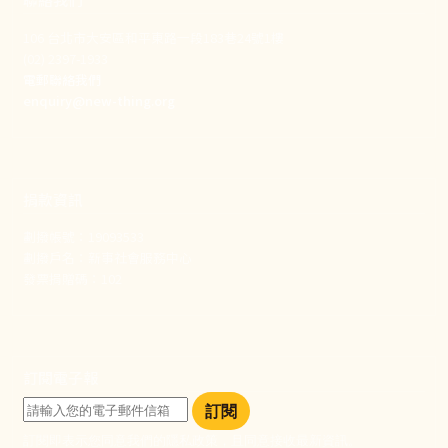
106 台北市大安區和平東路一段183巷24號1樓
(02) 2397-1933
電郵聯絡我們
enquiry@new-thing.org
捐款資訊
劃撥帳號：19093533
劃撥戶名：新事社會服務中心
發票捐贈碼：102
訂閱電子報
訂閱
訂閱即表示您同意我們的隱私政策，且同意接收最新資訊。