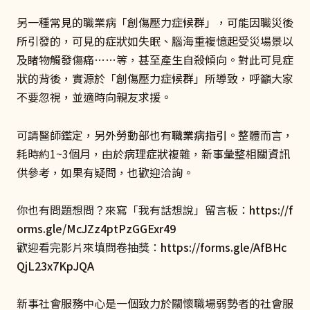
另一種常見的職業病「創傷壓力症候群」，可能因職災後
所引發的，可見的症狀如失眠、腦海重複憶起受災場景以
及睹物觸發傷痛……等，甚至產生自殺傾向。對此可見症
狀的背後，實源於「創傷壓力症候群」所導致，呼籲大家
不要忽視，並適時向親友求援。
可請醫師鑑定，另外勞動部也有
職業病指引
。整體而言，
耗時約1~3個月，由於病理症狀複雜，新事彙整相關資訊
供參考，如果有疑問，也歡迎洽詢。
你也有問題想問？來寫「我有話想說」留言板：
https://f
orms.gle/McJZz4ptPzGGExr49
歡迎看完影片來填問卷抽獎：
https://forms.gle/AfBHc
QjL23x7KpJQA
新事社會服務中心是一個致力於關懷職場弱勢者的社會服