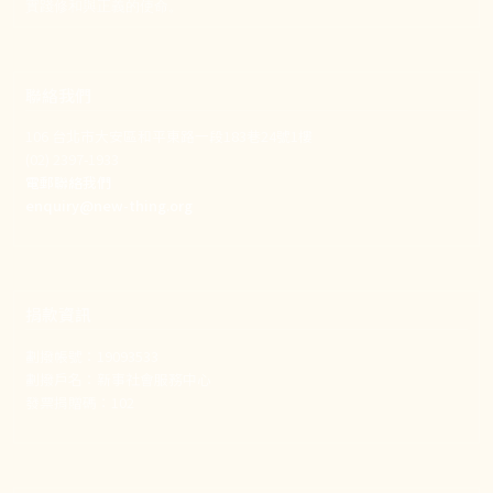
實踐修和與正義的使命。
聯絡我們
106 台北市大安區和平東路一段183巷24號1樓
(02) 2397-1933
電郵聯絡我們
enquiry@new-thing.org
捐款資訊
劃撥帳號：19093533
劃撥戶名：新事社會服務中心
發票捐贈碼：102