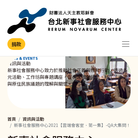
移至主內容
捐款
NEWS & EVENTS
資訊與活動
新事社會服務中心致力於推動社會正義與修和行動，透過多
元活動、工作坊與專題講座，促進大眾對勞工、移工、漁工
與原住民族議題的理解與關懷。
首頁
資訊與活動
新事社會服務中心2021【雲端會客室．第一集】-QA大集問！