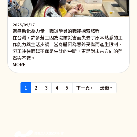
2025/09/17
當無助化為力量─職災學員的職能探索旅程
在台灣，許多勞工因為職業災害而失去了原本熟悉的工
作能力與生活步調。當身體因為意外受傷而產生限制，
勞工往往面臨不僅是生計的中斷，更是對未來方向的茫
然與不安。
MORE
Pagination
下一頁
Last page
1
2
3
4
5
下一頁 ›
最後 »