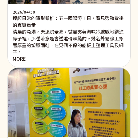
2026/04/30
撐起日常的隱形脊椎：五一國際勞工日，看見勞動背後
的真實重量
清晨的漁港，天還沒全亮，微風夾著海味冷颼颼地鑽進
脖子裡，那種涼意是會透進骨頭縫的。幾名外籍移工穿
著厚重的塑膠雨鞋，在晃個不停的船板上整理工具及網
子。
MORE