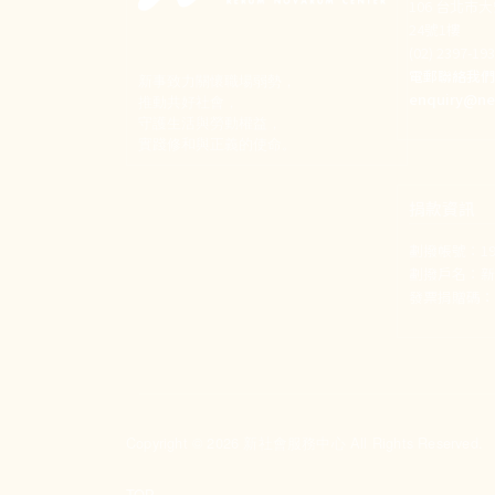
106 台北市
24號1樓
(02) 2397-1
電郵聯絡我
新事致力關懷職場弱勢，
enquiry@ne
推動共好社會，
守護生活與勞動權益，
實踐修和與正義的使命。
捐款資訊
劃撥帳號：190
劃撥戶名：
發票捐贈碼：1
Copyright © 2026 新社會服務中心 All Rights Reserved.
TOP