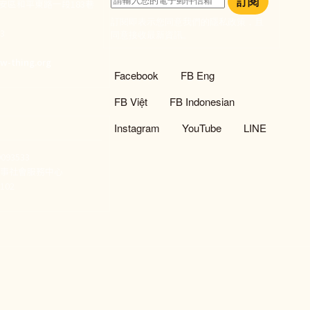
訂閱
大安區和平東路一段183巷
訂閱即表示您同意我們的隱私政策，且
933
同意接收最新資訊。
們
w-thing.org
社群選單
Facebook
FB Eng
FB Việt
FB Indonesian
Instagram
YouTube
LINE
93533
新事社會服務中心
02