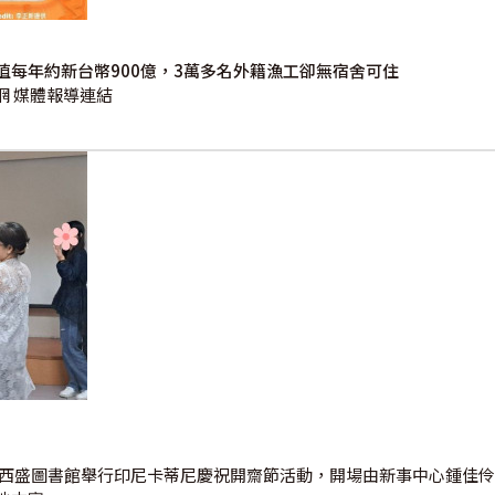
每年約新台幣900億，3萬多名外籍漁工卻無宿舍可住
網 媒體報導連結
新莊西盛圖書館舉行印尼卡蒂尼慶祝開齋節活動，開場由新事中心鍾佳