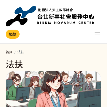
移至主內容
捐款
首頁
法扶
法扶