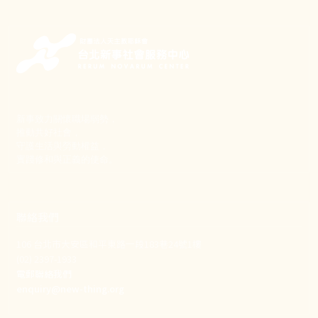
新事致力關懷職場弱勢，
推動共好社會，
守護生活與勞動權益，
實踐修和與正義的使命。
聯絡我們
106 台北市大安區和平東路一段183巷24號1樓
(02) 2397-1933
電郵聯絡我們
enquiry@new-thing.org