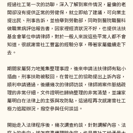
經過社工第一次的訪聊，深入了解到案件情況，雇傭的老
闆卻沒有提供正常的勞健保，就立即給了建議，可向業主
提出民、刑事告訴，並檢舉到勞動部，同時到醫院職醫科
做職業病評估報告書，因家裡經濟狀況不好，也提供法扶
基金會單位申請律師，對於一般人來說這些平常人都不會
知道，很感謝曾社工豐富的經驗分享，帶著家屬繼續走下
去。
期間家屬努力地蒐集整理事證，後來申請法扶律師有點小
插曲，刑事扶助被駁回，在曾社工的協助提出上訴內容，
順利申請通過，後續幾次的律師訪談，律師將案件脈絡疏
理的非常仔細，文件證明也歸納整理的非常清楚，並讓家
屬明白在法律上的主張與攻防點，這過程再次感謝曾社工
極力追蹤辦況，撥空參與任何談話。
開始走入法律程序後，幾次調查約談，針對調解內容、法
庭上的走向，該怎麼準備理賠內容，也是曾社工給予最大