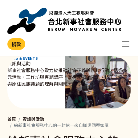
移至主內容
捐款
NEWS & EVENTS
資訊與活動
新事社會服務中心致力於推動社會正義與修和行動，透過多
元活動、工作坊與專題講座，促進大眾對勞工、移工、漁工
與原住民族議題的理解與關懷。
首頁
資訊與活動
給新事社會服務中心的一封信—來自職災個案家屬