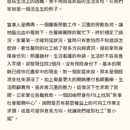
造成生活上的困難，更不用說是家庭的生活支柱，在我們
家就是一個活生生的例子。
當事人是媽媽，一個攤販勞動工作，沉重的勞動負荷，讓
她腦出血中風倒下，在醫療團隊的幫忙下，終於穩定了病
況，家屬第一次碰到這狀況，當時只有害怕而不知道該怎
麼辦，索性醫院的社工給了很多方向與資訊，提前拿到身
障身份別，照護器材、生活看護的申請，生活好不容易進
入平穩，卻發現住院2個月，沒有保險身份下，基本的開
銷已經快花盡家中的現金，對一個家庭來說，原本是個經
濟支柱來源沒了，加上需要更大的開銷應付長期醫療、生
活照顧費用，是非常沉重的壓力。這情況下也求助了民
間、公家單位急難救助，一個因緣際會在FB上找到"新事
社會服務中心"，詢問是否有甚麼權益上的可向工作業主
求償，或是可提供意見方向，就讓我們碰到社工"曾小
姐"。