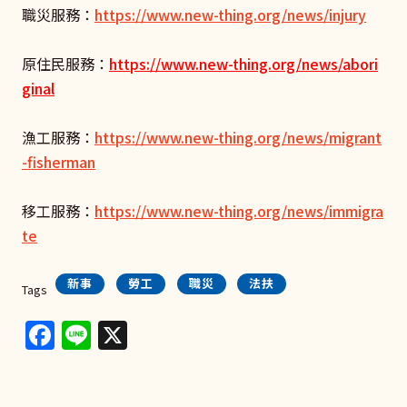
職災服務：
https://www.new-thing.org/news/injury
原住民服務：
https://www.new-thing.org/news/abori
ginal
漁工服務：
https://www.new-thing.org/news/migrant
-fisherman
移工服務：
https://www.new-thing.org/news/immigra
te
新事
勞工
職災
法扶
Tags
Facebook
Line
X