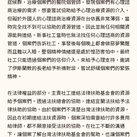
症候群，治療個案們的醫院個管師，發現個案們有心理諮
商治療的需求，想要嘗試協助給予心理治療資源的介入，
但礙於外國人的心理諮商治療資源在台依舊非常薄弱，當
時完全找不到可以協助的資源管道，因此並無任何相關資
源能夠連結。新事社工當時也無法找任何心理諮商的資源
管道，個案們告訴社工，事發後每個晚上都會做惡夢驚醒
而且難以入睡，整個精神情緒還是處於惶恐害怕中。最終
社工只能透過個案們的信仰介入，來給予心理支持，邀請
了伊斯蘭教的長老給予祈禱對談，嘗試舒緩個案們的緊張
精神。
在法律權益的部分，主責社工連結法律扶助基金會的資源
給予個案們。透過法扶總會的協助，連結宜蘭法扶給予法
律扶助的協助。由於個案們不清楚台灣法律扶助的資源，
因此在初期連結法扶資源時，個案深怕需要給付許多費用
給律師，都不願意接受法扶的協助。在社工不斷的溝通
下，讓個案了解台灣法律扶助基金會的幫助，也讓個案們