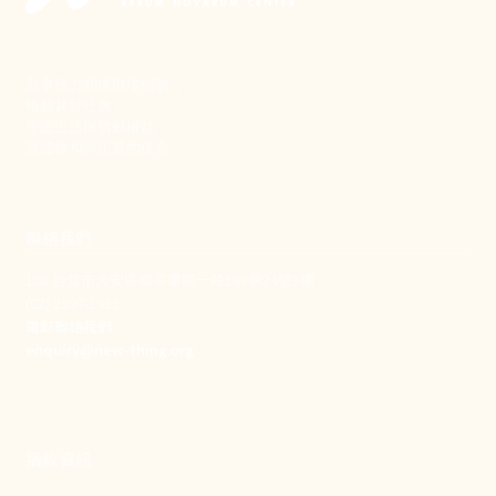
新事致力關懷職場弱勢，
推動共好社會，
守護生活與勞動權益，
實踐修和與正義的使命。
聯絡我們
106 台北市大安區和平東路一段183巷24號1樓
(02) 2397-1933
電郵聯絡我們
enquiry@new-thing.org
捐款資訊