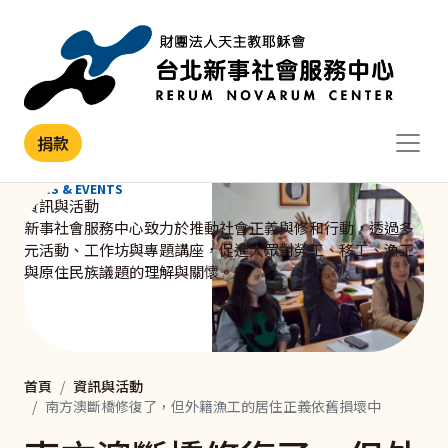
移至主內容
捐款
NEWS & EVENTS
資訊與活動
新事社會服務中心致力於推動社會正義與修和行動，透過多
元活動、工作坊與專題講座，促進大眾對勞工、移工、漁工
與原住民族議題的理解與關懷。
首頁
資訊與活動
南方澳斷橋修復了，但外籍漁工的居住正義依舊損壞中