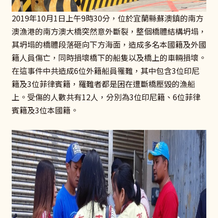
2019年10月1日上午9時30分，位於宜蘭縣蘇澳鎮的南方
澳漁港的南方澳大橋突然意外斷裂，整個橋體結構坍塌，
其坍塌的橋體段落砸向下方海面，造成多名本國籍及外國
籍人員傷亡，同時損壞橋下的船隻以及橋上的車輛損壞。
在這事件中共造成6位外籍船員罹難，其中包含3位印尼
籍及3位菲律賓籍，羅難者都是困在遭斷橋壓毀的漁船
上。受傷的人數共有12人，分別為3位印尼籍、6位菲律
賓籍及3位本國籍。