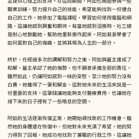
並提供心理上的支持。在這段期間，阿如也開始參與一些
職業訓練，努力提升自己的技能，希望能夠找到一份適合
自己的工作。她參加了電腦課程，學習如何使用電腦和網
路，這讓她感到興奮和期待。每當她感到沮喪時，社工總
是耐心地鼓勵她，幫助她重新振作起來。阿如漸漸學會了
如何面對自己的傷痛，並將其視為人生的一部分。
終於，在經過多次的調解和努力之後，阿如與雇主達成了
和解。雇主承認了她的傷勢，但不願意承擔全部的責任。
雖然如此，仍讓阿如感到一絲的安慰，至少她的努力沒有
白費。她獲得了一筆和解金，這對她未來的生活來說是一
份重要的支持。這筆錢讓她能夠支付醫療費用，也讓她在
接下來的日子裡有了一些喘息的空間。
阿如的生活逐漸恢復正常，她開始尋找新的工作機會。雖
然她的身體還在恢復中，但她對未來充滿了希望。她的努
力得到了回報，她成功地找到了兼職的行政工作，這讓她