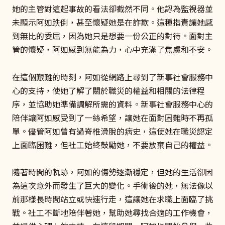
她的主管對這起事故的看法卻截然不同。他認為監視器並
未顯示阿如跌倒，甚至懷疑她是在詐欺。這種指責讓她感
到無比的委屈，因為她只是想要一份公正的對待。面對主
管的懷疑，阿如感到無能為力，心中充滿了焦慮和不安。
在這個艱難的時刻，阿如從網路上尋到了新事社會服務中
心的支持，使她了解了關於職災的權益和相關的法律程
序，並協助她準備調解所需的資料。新事社會服務中心的
陪伴讓阿如感受到了一絲希望，讓她在面對困難時不再孤
單。儘管阿如曾有過脊椎滑脫的病史，這使她在職災認定
上面臨困難，但社工始終鼓勵她，不要放棄自己的權益。
隨著時間的軌跡，阿如的傷勢逐漸穩定，但她的生活卻因
為這次意外而發生了巨大的變化。手術後的她，無法像以
前那樣長時間站立或快速行走，這讓她在求職上面臨了挑
戰。社工不斷地陪伴著她，幫助她尋找合適的工作機會，