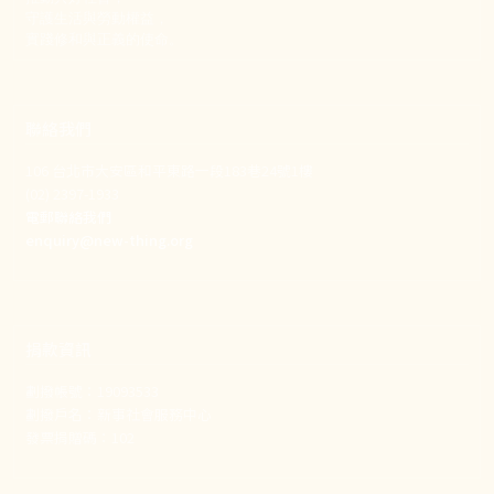
守護生活與勞動權益，
實踐修和與正義的使命。
聯絡我們
106 台北市大安區和平東路一段183巷24號1樓
(02) 2397-1933
電郵聯絡我們
enquiry@new-thing.org
捐款資訊
劃撥帳號：19093533
劃撥戶名：新事社會服務中心
發票捐贈碼：102