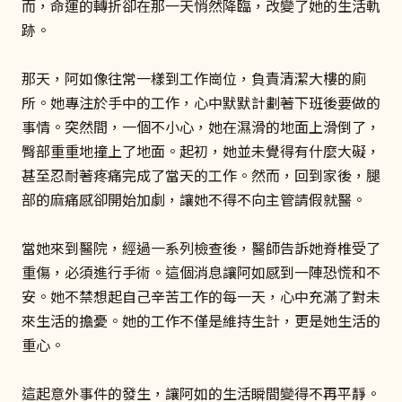
而，命運的轉折卻在那一天悄然降臨，改變了她的生活軌
跡。
那天，阿如像往常一樣到工作崗位，負責清潔大樓的廁
所。她專注於手中的工作，心中默默計劃著下班後要做的
事情。突然間，一個不小心，她在濕滑的地面上滑倒了，
臀部重重地撞上了地面。起初，她並未覺得有什麼大礙，
甚至忍耐著疼痛完成了當天的工作。然而，回到家後，腿
部的麻痛感卻開始加劇，讓她不得不向主管請假就醫。
當她來到醫院，經過一系列檢查後，醫師告訴她脊椎受了
重傷，必須進行手術。這個消息讓阿如感到一陣恐慌和不
安。她不禁想起自己辛苦工作的每一天，心中充滿了對未
來生活的擔憂。她的工作不僅是維持生計，更是她生活的
重心。
這起意外事件的發生，讓阿如的生活瞬間變得不再平靜。