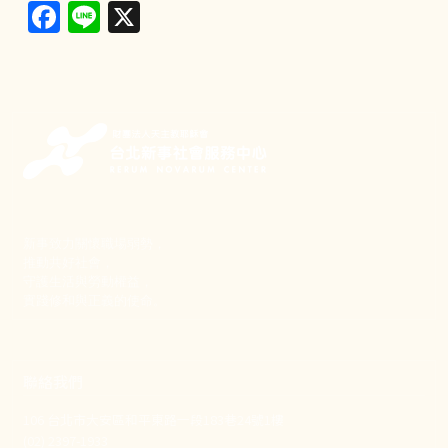
Facebook
Line
X
新事致力關懷職場弱勢，
推動共好社會，
守護生活與勞動權益，
實踐修和與正義的使命。
聯絡我們
106 台北市大安區和平東路一段183巷24號1樓
(02) 2397-1933