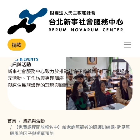
移至主內容
捐款
NEWS & EVENTS
資訊與活動
新事社會服務中心致力於推動社會正義與修和行動，透過多
元活動、工作坊與專題講座，促進大眾對勞工、移工、漁工
與原住民族議題的理解與關懷。
首頁
資訊與活動
【免費課程開放報名中】給家庭照顧者的照護訓練課-常見照
顧風險因子與褥瘡預防