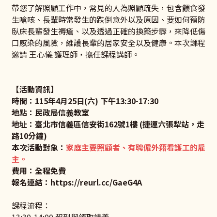
帶您了解照顧工作中，常見的人為照顧疏失，包含餵食發
生嗆咳、長輩時常發生的跌倒意外以及原因、要如何預防
臥床長輩發生褥瘡、以及透過正確的換藥步驟，來降低傷
口感染的風險，維護長輩的居家安全以及健康。本次課程
邀請 王心儀 護理師，擔任課程講師。
【活動資訊】
時間：115年4月25日(六) 下午13:30-17:30
地點：民政局信義教室
地址：臺北市信義區信安街162號1樓 (捷運六張犁站，走
路10分鐘)
本次活動對象：
家庭主要照顧者、有聘僱外籍看護工的雇
主。
費用：全程免費
報名連結：
https://reurl.cc/GaeG4A
課程流程：
13:30-14:00 報到與領取講義