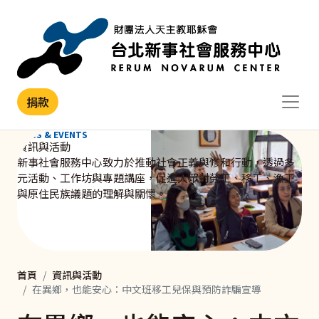
移至主內容
捐款
NEWS & EVENTS
資訊與活動
新事社會服務中心致力於推動社會正義與修和行動，透過多
元活動、工作坊與專題講座，促進大眾對勞工、移工、漁工
與原住民族議題的理解與關懷。
首頁
資訊與活動
在異鄉，也能安心：中文班移工兒保與預防詐騙宣導