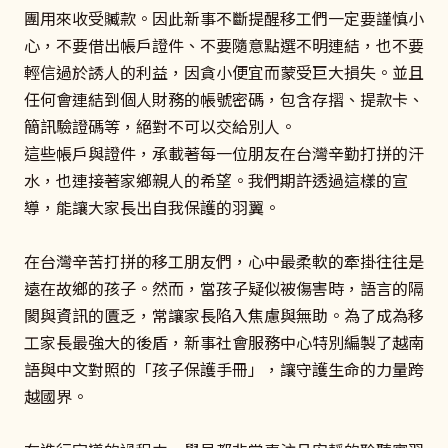
團用來收受贓款。因此新事不斷提醒移工們一定要謹慎小
心，不要借出帳戶證件、不要隨意點選不明連結，也不要
輕信過於誘人的利益，因貪小便宜而蒙受巨大損失。並且
任何會連結到個人財務的帳號密碼，包含存摺、提款卡、
簡訊驗證碼等，絕對不可以交給別人。
這些帳戶與證件，承載著每一位朋友在台灣辛勤打拼的汗
水，也連接著家鄉親人的希望。我們期許透過這樣的宣
導，能讓大家長出自我保護的羽翼。
在台灣辛苦打拼的移工朋友們，心中最柔軟的牽掛往往是
遠在故鄉的孩子。然而，當孩子疑似被傷害時，語言的隔
閡與資訊的匱乏，常讓家長陷入焦慮與無助。為了成為移
工家長最強大的後盾，新事社會服務中心特別編製了越南
語與中文對照的「孩子保護手冊」，讓守護生命的力量跨
越國界。