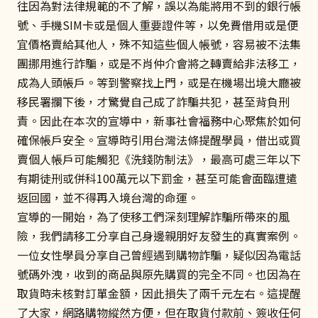
往因為對法律規範的不了解，誤以為能將用不到的銀行帳
號、手機SIM卡或是個人重要證件等，以免費借用或是便
宜價格賣給其他人，殊不知這些個人帳號，容易被不法集
團挪用進行詐騙，或是不肖仲介會將之轉賣給非法移工，
成為人頭帳戶。等到警察找上門，或是在機場出境大廳被
移民署攔下後，才驚覺自己成了詐騙共犯，甚至背負刑
責。因此在本次的宣導中，新事社會福務中心聚焦於如何
確保帳戶安全。宣導時引用台灣法條提醒學員，借出或買
賣個人帳戶可能觸犯《洗錢防制法》，最高可處三年以下
有期徒刑或併科100萬元以下罰金，甚至可能會面臨遭遣
返回國，並不得再入境台灣的命運。
宣導的一開始，為了使移工們深刻理解詐騙所帶來的風
險，我們請移工分享自己身邊親朋好友發生的真實案例。
一位女性學員分享自己曾經遇到購物詐騙，疑似因為電話
號碼外洩，收到的商品與原先購買的完全不同。也因為在
取貨時未核對訂單金額，因此損失了兩千元左右。這提醒
了大家，網路購物縱然方便，但在取貨付款前、簽收任何