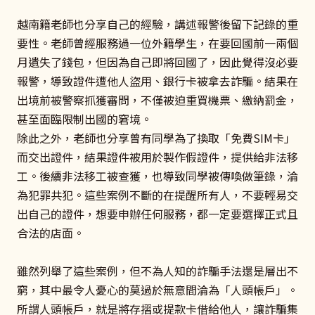
越南籍老師也分享自己的經驗，講述報警後留下記錄的重
要性。老師曾經服務過一位外籍學生，在要回國前一兩個
月遺失了錢包，但因為自己即將回國了，因此覺得沒必要
報警，導致證件遭他人盜用、銀行卡被拿去詐騙。結果在
出境前被警察抓獲審問，不僅被迫重買機票、繳納罰金，
甚至面臨限制出國的窘境。
除此之外，老師也分享曾有同學為了換取「免費SIM卡」
而交出證件，結果證件被用於製作假證件，提供給非法移
工。後續非法移工被查獲，也導致同學被傳喚做筆錄，淪
為犯罪共犯。這些案例不斷的在提醒所有人，不要輕易交
出自己的證件，想要申辦任何服務，都一定要選擇正式且
合法的店面。
雖然列舉了這些案例，但不為人知的詐騙手法還是層出不
窮，其中最令人憂心的莫過於無意間淪為「人頭帳戶」。
所謂人頭帳戶，就是將存摺或提款卡借給他人，讓詐騙集