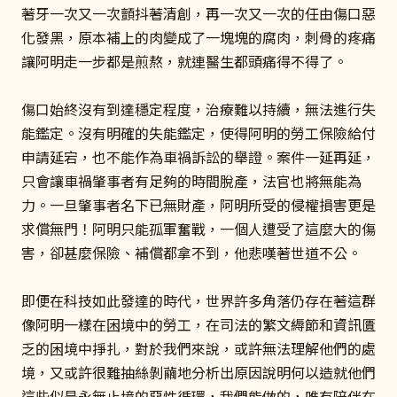
著牙一次又一次顫抖著清創，再一次又一次的任由傷口惡
化發黑，原本補上的肉變成了一塊塊的腐肉，刺骨的疼痛
讓阿明走一步都是煎熬，就連醫生都頭痛得不得了。
傷口始終沒有到達穩定程度，治療難以持續，無法進行失
能鑑定。沒有明確的失能鑑定，使得阿明的勞工保險給付
申請延宕，也不能作為車禍訴訟的舉證。案件一延再延，
只會讓車禍肇事者有足夠的時間脫產，法官也將無能為
力。一旦肇事者名下已無財產，阿明所受的侵權損害更是
求償無門！阿明只能孤軍奮戰，一個人遭受了這麼大的傷
害，卻甚麼保險、補償都拿不到，他悲嘆著世道不公。
即便在科技如此發達的時代，世界許多角落仍存在著這群
像阿明一樣在困境中的勞工，在司法的繁文縟節和資訊匱
乏的困境中掙扎，對於我們來說，或許無法理解他們的處
境，又或許很難抽絲剝繭地分析出原因說明何以造就他們
這些似是永無止境的惡性循環，我們能做的，唯有陪伴在