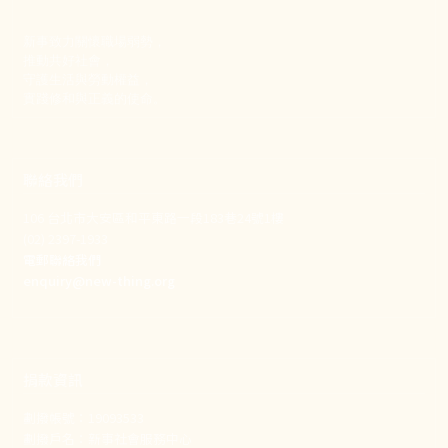
新事致力關懷職場弱勢，
推動共好社會，
守護生活與勞動權益，
實踐修和與正義的使命。
聯絡我們
106 台北市大安區和平東路一段183巷24號1樓
(02) 2397-1933
電郵聯絡我們
enquiry@new-thing.org
捐款資訊
劃撥帳號：19093533
劃撥戶名：新事社會服務中心