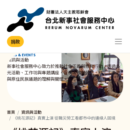
移至主內容
捐款
NEWS & EVENTS
資訊與活動
新事社會服務中心致力於推動社會正義與修和行動，透過多
元活動、工作坊與專題講座，促進大眾對勞工、移工、漁工
與原住民族議題的理解與關懷。
首頁
資訊與活動
《桃花源記》真實上演 從職災勞工看都市中的邊緣人困境