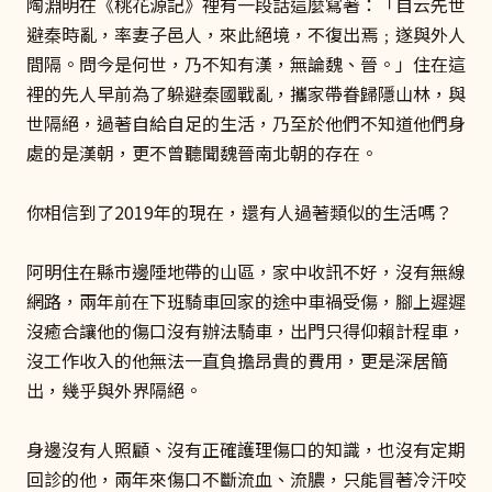
陶淵明在《桃花源記》裡有一段話這麼寫著：「自云先世
避秦時亂，率妻子邑人，來此絕境，不復出焉﹔遂與外人
間隔。問今是何世，乃不知有漢，無論魏、晉。」住在這
裡的先人早前為了躲避秦國戰亂，攜家帶眷歸隱山林，與
世隔絕，過著自給自足的生活，乃至於他們不知道他們身
處的是漢朝，更不曾聽聞魏晉南北朝的存在。
你相信到了2019年的現在，還有人過著類似的生活嗎？
阿明住在縣市邊陲地帶的山區，家中收訊不好，沒有無線
網路，兩年前在下班騎車回家的途中車禍受傷，腳上遲遲
沒癒合讓他的傷口沒有辦法騎車，出門只得仰賴計程車，
沒工作收入的他無法一直負擔昂貴的費用，更是深居簡
出，幾乎與外界隔絕。
身邊沒有人照顧、沒有正確護理傷口的知識，也沒有定期
回診的他，兩年來傷口不斷流血、流膿，只能冒著冷汗咬