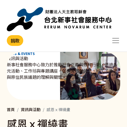
移至主內容
捐款
NEWS & EVENTS
資訊與活動
新事社會服務中心致力於推動社會正義與修和行動，透過多
元活動、工作坊與專題講座，促進大眾對勞工、移工、漁工
與原住民族議題的理解與關懷。
首頁
資訊與活動
感恩ｘ禪繞畫
感恩ｘ禪繞畫