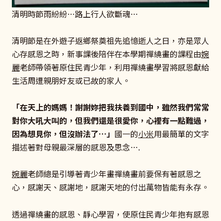
清明時節雨紛紛…路上行人欲斷魂…
清明節是在外遊子返鄉祭奠祖先追憶逝人之日，亦是眾人
心存感恩之時，新事課後陪伴在本學期禪繞畫的課程由
婉
麗
老師帶領著原住民青少年，利用禪繞畫學習將感恩獻給
生活周遭親朋好友或已故的家人。
「在天上的媽媽！謝謝妳把我扶養到國中，雖然我們常常
對你大吼大叫的，但我們還是很愛你，心裡有一點難過，
因為想見你，但沒辦法了…
」
國一的
小米
用最簡單的文字
描述著對母親最深層的感恩及思念….
婉麗
老師總是引導著青少年畫禪繞畫前要保有著感恩之
心，感謝天、感謝地，感謝天地的付出萬物皆能有永存。
透過禪繞畫的感恩、靜心學習，使原住民青少年抱有感恩