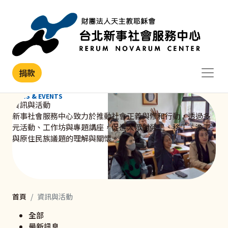
移至主內容
捐款
NEWS & EVENTS
資訊與活動
新事社會服務中心致力於推動社會正義與修和行動，透過多
元活動、工作坊與專題講座，促進大眾對勞工、移工、漁工
與原住民族議題的理解與關懷。
首頁
資訊與活動
全部
最新訊息