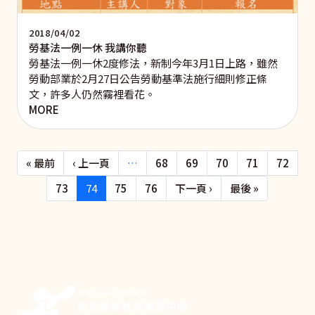
2018/04/02
勞基法一例一休 我講你聽
勞基法一例一休2度修法，新制今年3月1日上路，雖然
勞動部業於2月27日公告勞動基準法施行細則修正條
文，許多人仍然霧裡看花。
MORE
Pagination
First page
Previous page
« 最前
‹ 上一頁
…
68
69
70
71
72
下一頁
Last page
73
74
75
76
下一頁 ›
最後 »