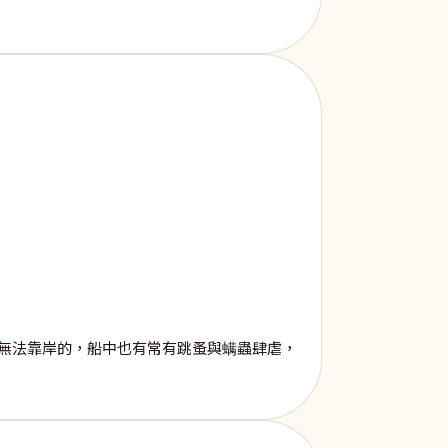
無法靠岸的，船中也有常有跳蚤與螨蟲肆虐，