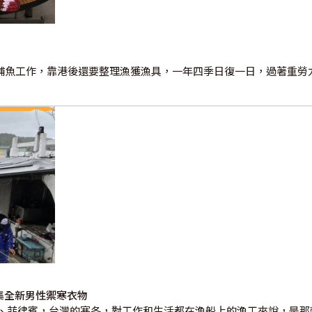
魚工作，靠港後還要整理漁獲漁具，一年四季日復一日，過著重勞
募集全新男性禦寒衣物
、菲律賓，台灣的寒冬，對工作和生活都在漁船上的漁工來說，是那