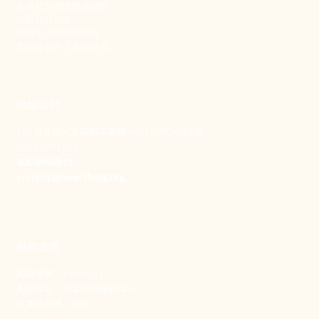
新事致力關懷職場弱勢，
推動共好社會，
守護生活與勞動權益，
實踐修和與正義的使命。
聯絡我們
106 台北市大安區和平東路一段183巷24號1樓
(02) 2397-1933
電郵聯絡我們
enquiry@new-thing.org
捐款資訊
劃撥帳號：19093533
劃撥戶名：新事社會服務中心
發票捐贈碼：102