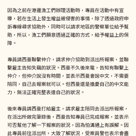
因為之前在港邊漁工們辦理活動時，專員在活動中有宣
導，若在生活上發生權益被侵害的事情，除了透過政府申
訴專線尋求協助外，同時可以請求地區的警察單位給予幫
助，所以，漁工們願意透過正確的方式，給予權益上的保
障。
專員請西曼聯繫仲介，請求仲介協助到派出所報案，並聯
繫雇主告知失竊的狀況。西曼不久後來電，告知有聯繫上
仲介，但仲介說沒有時間，並表示西曼會說中文，不需要
陪同，自己去報案就可以。但西曼還是擔憂自己的中文能
力，無法正確完整表達自己的狀況。
後來專員請西曼打給雇主，請求雇主陪同去派出所報案，
在派出所做完筆錄後，西曼告知專員已完成報案，並表示
可否幫他了解一下報案的狀況，因為怕溝通上有誤解。因
此專員前往派出所，大致了解狀況，受案員警也表示會盡