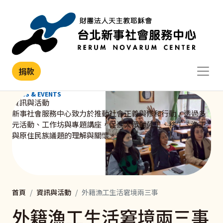
移至主內容
捐款
NEWS & EVENTS
資訊與活動
新事社會服務中心致力於推動社會正義與修和行動，透過多
元活動、工作坊與專題講座，促進大眾對勞工、移工、漁工
與原住民族議題的理解與關懷。
首頁
資訊與活動
外籍漁工生活窘境兩三事
外籍漁工生活窘境兩三事