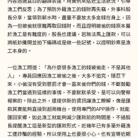
內容透過直白的翻譯表達，用實例來貼近生活狀況，引導
漁工們反思；為了預防外籍漁工的錢財再失竊，外事科股
長分享，當領到薪水時，盡量不要放太多金錢在身上，因
為一但被偷就很難再取回錢財，而且證明被偷的錢原本屬
於漁工是有難度的，股長也建議，若無法馬上匯款，可以
將紙鈔攤開並拍下編碼或是做一些記號，以證明鈔票是漁
工本身的。
一位漁工問道：「為什麼很多漁工的錢被偷走，不是其他
人」，專員回應因漁工被偷之後，大多不追究，隱忍下
來，小偷沒有受到懲罰才會一直來偷你們的錢，不斷鼓勵
漁工們當遇到這樣的事情，不要默默承受，是可以向警察
報案的。除此之外，還提供新的資訊讓漁工瞭解，像是匯
款其實能夠直接到超商機台，使用專門的APP操作，就能
匯回家鄉，如此漁工就能夠減少匯款前的時間差，不過股
長提醒漁工這是新型的匯款形式，近幾年已有多筆外籍漁
工遭詐騙的經驗，所以使用上也要很小心。也有宣導近期