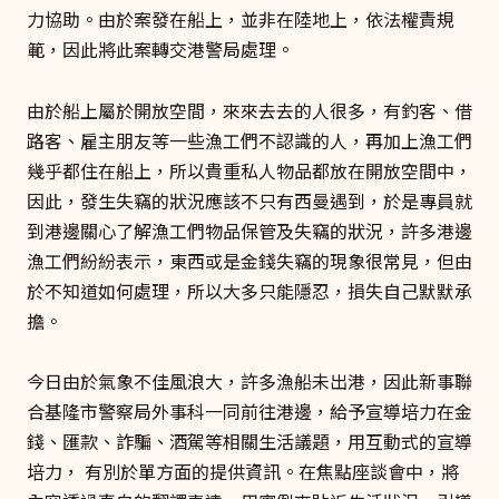
力協助。由於案發在船上，並非在陸地上，依法權責規
範，因此將此案轉交港警局處理。
由於船上屬於開放空間，來來去去的人很多，有釣客、借
路客、雇主朋友等一些漁工們不認識的人，再加上漁工們
幾乎都住在船上，所以貴重私人物品都放在開放空間中，
因此，發生失竊的狀況應該不只有西曼遇到，於是專員就
到港邊關心了解漁工們物品保管及失竊的狀況，許多港邊
漁工們紛紛表示，東西或是金錢失竊的現象很常見，但由
於不知道如何處理，所以大多只能隱忍，損失自己默默承
擔。
今日由於氣象不佳風浪大，許多漁船未出港，因此新事聯
合基隆市警察局外事科一同前往港邊，給予宣導培力在金
錢、匯款、詐騙、酒駕等相關生活議題，用互動式的宣導
培力， 有別於單方面的提供資訊。在焦點座談會中，將