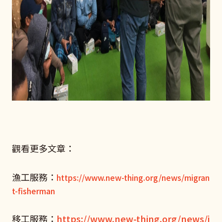
觀看更多文章：
漁工服務：
https://www.new-thing.org/news/migran
t-fisherman
移工服務：
https://www.new-thing.org/news/i