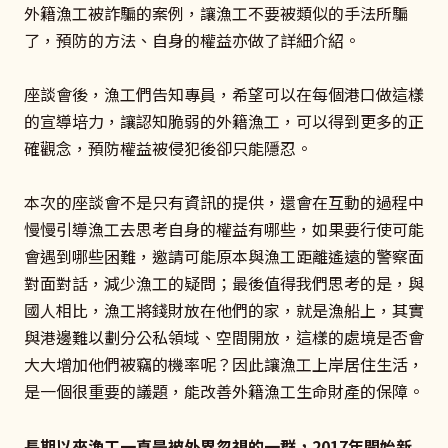
外籍漁工被詐騙的案例，讓漁工不要被類似的手法所騙
了，預防的方法、自身的權益亦做了詳細介紹。
座談會後，漁工們告知專員，希望可以在每個港口做這樣
的宣導培力，讓認知脆弱的外籍漁工，可以得到更多的正
確觀念，預防權益被侵犯後卻只能隱忍。
本次的座談會不是只有資訊的提供，還會在互動的過程中
慢慢引導漁工去思考自身的權益有哪些，如果要行使可能
會遇到哪些困難，邀請可能原本與漁工距離遙遠的警察面
對面對話，減少漁工的疑問；最後值得我們思考的是，與
國人相比，漁工將錢財放在他們的家，就是漁船上，其實
與港邊難以劃分公私領域、空間開放，這樣的處境是否會
大大增加他們被竊的機率呢？因此讓漁工上岸居住生活，
是一個很重要的議題，能改善外籍漁工生命財產的保障。
長期以來漁工一直是被外界忽視的一群，2017年開始新