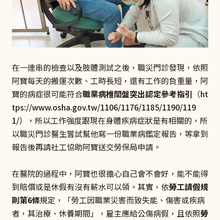
在一連串的檢查以及肢體測試之後，職災門診發現，依照
阿寶每天的搬運次數、工時長短，還有工作的負重量，阿
寶的病症很可能符合
職業病椎間盤突出認定參考指引
（
ht
tps://www.osha.gov.tw/1106/1176/1185/1190/119
1/
），所以工作強度跟現在身體疾病症狀是有相關的，所
以職災門診醫生嘗試幫他寫一份職業病鑑定報告，等拿到
報告後再請社工協助阿寶送交勞保局申請。
在醫院的過程中，阿寶也很擔心自己會不會好，能不能得
到賠償或是休假有沒有薪水可以領。其實，依
勞工請假規
則第6條
規定，「勞工因職業災害而致失能、傷害或疾病
者，其治療、休養期間」，雇主應給公傷病假，且依照
勞