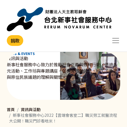
移至主內容
捐款
NEWS & EVENTS
資訊與活動
新事社會服務中心致力於推動社會正義與修和行動，透過多
元活動、工作坊與專題講座，促進大眾對勞工、移工、漁工
與原住民族議題的理解與關懷。
首頁
資訊與活動
新事社會服務中心2022【雲端會客室二】職災勞工就醫流程
大公開！職災門診看啥米！