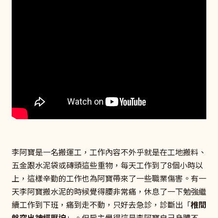
李阿寶是一名搬運工，工作內容不外乎就是在工地搬料、
五金跟水泥袋或磚頭這些重物，每天工作到了8個小時以
上，這樣辛勤的工作也為阿寶帶來了一些職業傷害。有一
天李阿寶搬水泥的時候覺得腰非常痛，休息了一下勉強繼
續工作到下班，痛到走不動，只好去急診，診斷出「
椎間
盤突出神經壓迫
」。但雇主覺得這是李阿寶自己身體不