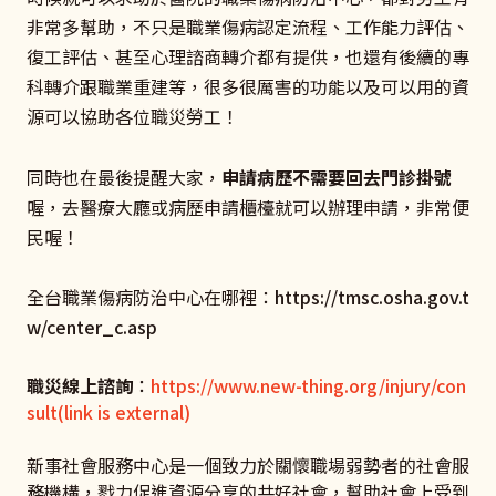
非常多幫助，不只是職業傷病認定流程、工作能力評估、
復工評估、甚至心理諮商轉介都有提供，也還有後續的專
科轉介跟職業重建等，很多很厲害的功能以及可以用的資
源可以協助各位職災勞工！
同時也在最後提醒大家，
申請病歷不需要回去門診掛號
喔，去醫療大廳或病歷申請櫃檯就可以辦理申請，非常便
民喔！
全台職業傷病防治中心在哪裡：
https://tmsc.osha.gov.t
w/center_c.asp
職災線上諮詢
：
https://www.new-thing.org/injury/con
sult(link is external)
新事社會服務中心是一個致力於關懷職場弱勢者的社會服
務機構，戮力促進資源分享的共好社會，幫助社會上受到