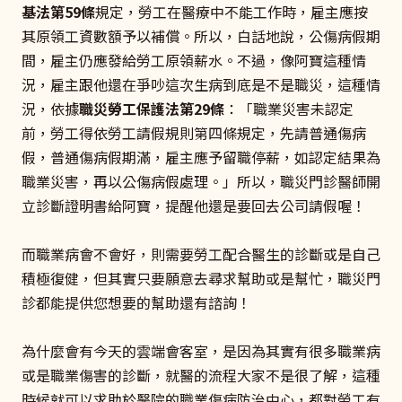
基法第59條
規定，勞工在醫療中不能工作時，雇主應按
其原領工資數額予以補償。所以，白話地說，公傷病假期
間，雇主仍應發給勞工原領薪水。不過，像阿寶這種情
況，雇主跟他還在爭吵這次生病到底是不是職災，這種情
況，依據
職災勞工保護法第29條
：「職業災害未認定
前，勞工得依勞工請假規則第四條規定，先請普通傷病
假，普通傷病假期滿，雇主應予留職停薪，如認定結果為
職業災害，再以公傷病假處理。」所以，職災門診醫師開
立診斷證明書給阿寶，提醒他還是要回去公司請假喔！
而職業病會不會好，則需要勞工配合醫生的診斷或是自己
積極復健，但其實只要願意去尋求幫助或是幫忙，職災門
診都能提供您想要的幫助還有諮詢！
為什麼會有今天的雲端會客室，是因為其實有很多職業病
或是職業傷害的診斷，就醫的流程大家不是很了解，這種
時候就可以求助於醫院的職業傷病防治中心，都對勞工有