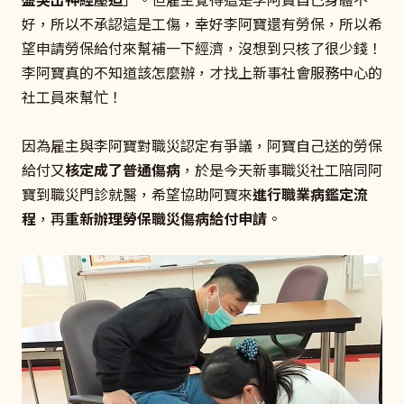
好，所以不承認這是工傷，幸好李阿寶還有勞保，所以希
望申請勞保給付來幫補一下經濟，沒想到只核了很少錢！
李阿寶真的不知道該怎麼辦，才找上新事社會服務中心的
社工員來幫忙！
因為雇主與李阿寶對職災認定有爭議，阿寶自己送的勞保
給付又
核定成了普通傷病
，於是今天新事職災社工陪同阿
寶到職災門診就醫，希望協助阿寶來
進行職業病鑑定流
程
，再
重新辦理勞保職災傷病給付申請
。