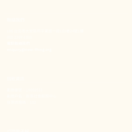
聯絡我們
106 台北市大安區和平東路一段183巷24號1樓
(02) 2397-1933
電郵聯絡我們
enquiry@new-thing.org
捐款資訊
劃撥帳號：19093533
劃撥戶名：新事社會服務中心
發票捐贈碼：102
訂閱電子報